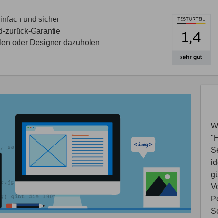
nfach und sicher
d-zurück-Garantie
llen oder Designer dazuholen
Wi
"
S
i
gü
V
Po
Sc