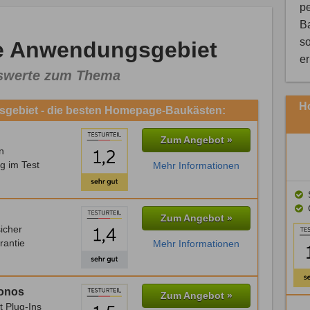
pe
B
so
e Anwendungsgebiet
e
enswerte zum Thema
H
gebiet - die besten Homepage-Baukästen:
Zum Angebot »
n
g im Test
Mehr Informationen
S
Zum Angebot »
icher
rantie
Mehr Informationen
Ionos
Zum Angebot »
t Plug-Ins