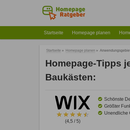
Startseite
Homepage planen
Home
Startseite
»
Homepage planen
»
Anwendungsgebie
Homepage-Tipps j
Baukästen:
Schönste Des
Größter Funk
Unendliche G
(4,5 / 5)