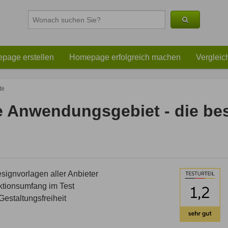
page erstellen
Homepage erfolgreich machen
Vergleic
te
e Anwendungsgebiet - die b
ignvorlagen aller Anbieter
tionsumfang im Test
estaltungsfreiheit