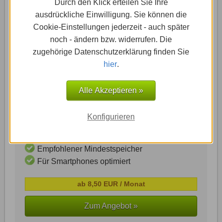
Durch den Klick erteilen Sie Ihre
Smartphones im Internet und die mobilen
ausdrückliche Einwilligung. Sie können die
Zugriffe steigen noch immer weiter an.
Cookie-Einstellungen jederzeit - auch später
Umso entscheidender ist es, dass die
noch - ändern bzw. widerrufen. Die
eigene Homepage für mobile Endgeräte
zugehörige Datenschutzerklärung finden Sie
optimiert ist, um auch von unterwegs aus
hier
.
mit Smartphone ohne Einschränkung oder
verzerrte Darstellung auf die Homepage
Alle Akzeptieren »
zuzugreifen.
Konfigurieren
Eigene Internet-Adresse
Homepage ohne Fremdwerbung
Empfohlener Mindestspeicher
Für Smartphones optimiert
ab 8,50 EUR / Monat
Zum Angebot »