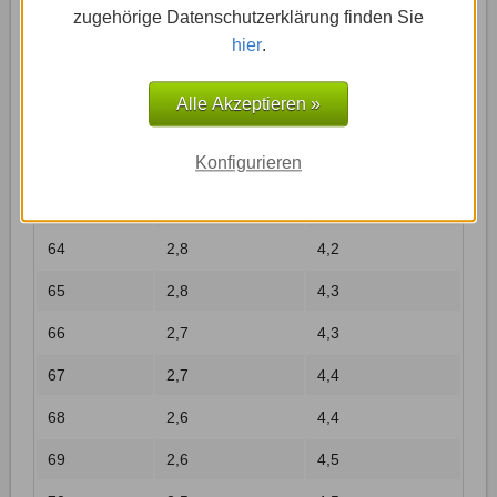
zugehörige Datenschutzerklärung finden Sie
59
3,1
4
hier
.
60
3
4
Alle Akzeptieren »
61
3
4,1
Konfigurieren
62
2,9
4,1
63
2,9
4,2
64
2,8
4,2
65
2,8
4,3
66
2,7
4,3
67
2,7
4,4
68
2,6
4,4
69
2,6
4,5