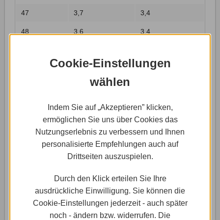
47
3,7
3,4
48
3,6
3,4
49
3,6
3,5
Cookie-Einstellungen
50
3,5
3,5
wählen
51
3,5
3,6
52
3,4
3,6
Indem Sie auf „Akzeptieren” klicken,
ermöglichen Sie uns über Cookies das
53
3,4
3,7
Nutzungserlebnis zu verbessern und Ihnen
54
3,3
3,7
personalisierte Empfehlungen auch auf
Drittseiten auszuspielen.
55
3,3
3,8
Durch den Klick erteilen Sie Ihre
56
3,2
3,8
ausdrückliche Einwilligung. Sie können die
57
3,2
3,9
Cookie-Einstellungen jederzeit - auch später
noch - ändern bzw. widerrufen. Die
58
3,1
3,9