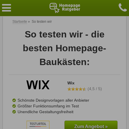
Startseite
»
So testen wir
So testen wir - die
besten Homepage-
Baukästen:
Wix
(4,5 / 5)
Schönste Designvorlagen aller Anbieter
Größter Funktionsumfang im Test
Unendliche Gestaltungsfreiheit
Zum Angebot »