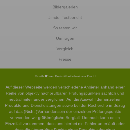
Bildergalerien
Jimdo: Testbericht
So testen wir
Umfragen
Vergleich
Presse
with
from Berlin © betterbusiness GmbH
Auf dieser Webseite werden verschiedene Anbieter anhand einer
Reihe von objektiv nachprüfbaren Prüfungspunkten sachlich und
neutral miteinander verglichen. Auf die Auswahl der einzelnen
Produkte und Dienstleistungen sowie bei der Recherche in Bezug
auf das (Nicht-)Vorhandensein der einzelnen Prüfungspunkte
verwenden wir größtmögliche Sorgfalt. Dennoch kann es im
Einzelfall vorkommen, dass uns hierbei ein Fehler unterläuft oder
dass die überprüften Punkte eines Produkts oder einer