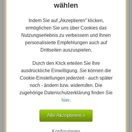
Bearbeitungsleiste in die Webseite ziehen. Die exakte
wählen
Positionierung gestaltete sich dann aber mitunter
hakelig.
Indem Sie auf „Akzeptieren” klicken,
ermöglichen Sie uns über Cookies das
Hervorragend gelöst ist hingegen die weitere
Nutzungserlebnis zu verbessern und Ihnen
Bearbeitung des Elements. Hierfür muss man nicht in
personalisierte Empfehlungen auch auf
die Bearbeitungsleiste wechseln, sondern kann alles
Drittseiten auszuspielen.
direkt am Element erledigen. Auch Englischkenntnisse
sind bei 1&1 IONOS nicht notwendig, weil die gesamte
Durch den Klick erteilen Sie Ihre
Nutzeroberfläche und alle Anleitungen in deutscher
ausdrückliche Einwilligung. Sie können die
Sprache verfasst sind.
Cookie-Einstellungen jederzeit - auch später
noch - ändern bzw. widerrufen. Die
Einstellungen
zugehörige Datenschutzerklärung finden Sie
hier
.
Die zahlreichen Einstellungsmöglichkeiten könnten für
Einsteiger zunächst für etwas Verwirrung sorgen,
Alle Akzeptieren »
bieten dafür aber auch viele
Gestaltungsmöglichkeiten. Mit etwas Einarbeitung
funktioniert die Bearbeitung sehr gut. Die Homepage
Konfigurieren