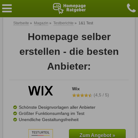
Startseite
»
Magazin
»
Testberichte
»
1&1 Test
Homepage selber
erstellen - die besten
Anbieter:
Wix
(4,5 / 5)
Schönste Designvorlagen aller Anbieter
Größter Funktionsumfang im Test
Unendliche Gestaltungsfreiheit
Zum Angebot »