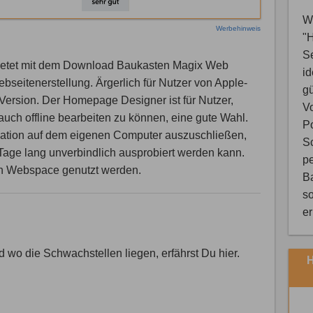
Wi
Werbehinweis
"
S
bietet mit dem Download Baukasten Magix Web
i
bseitenerstellung. Ärgerlich für Nutzer von Apple-
gü
 Version. Der Homepage Designer ist für Nutzer,
V
auch offline bearbeiten zu können, eine gute Wahl.
Po
lation auf dem eigenen Computer auszuschließen,
Sc
0 Tage lang unverbindlich ausprobiert werden kann.
pe
en Webspace genutzt werden.
B
so
e
 wo die Schwachstellen liegen, erfährst Du hier.
H