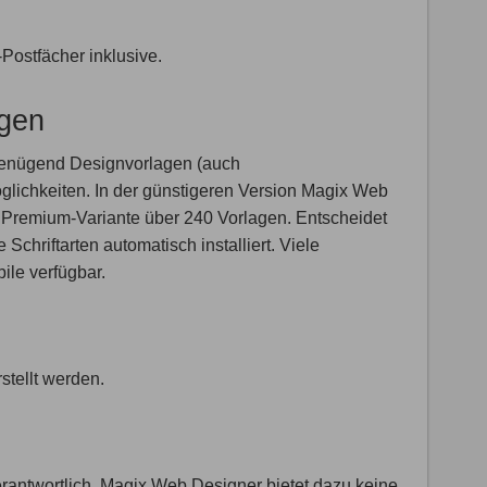
Postfächer inklusive.
agen
 genügend Designvorlagen (auch
lichkeiten. In der günstigeren Version Magix Web
n Premium-Variante über 240 Vorlagen. Entscheidet
Schriftarten automatisch installiert. Viele
ile verfügbar.
stellt werden.
erantwortlich. Magix Web Designer bietet dazu keine