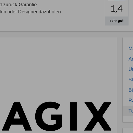
d-zurück-Garantie
llen oder Designer dazuholen
Ma
An
U
S
Bi
R
T