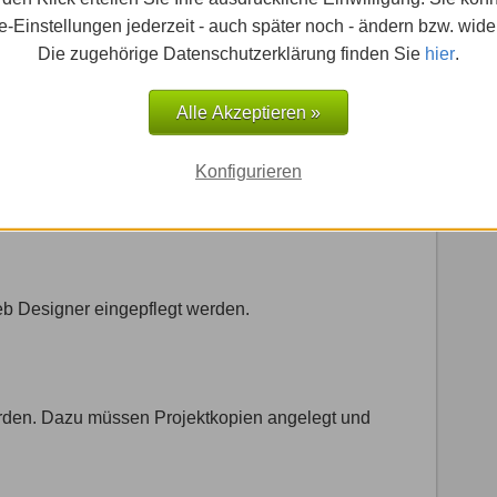
-Einstellungen jederzeit - auch später noch - ändern bzw. wide
eb Designer nicht möglich, womit keine
Die zugehörige Datenschutzerklärung finden Sie
hier
.
nkt sind.
Alle Akzeptieren »
Konfigurieren
ogramm heraus. In der Premium-Version ist Hosting
 Designer eingepflegt werden.
erden. Dazu müssen Projektkopien angelegt und