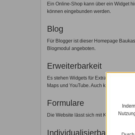
Ein Online-Shop kann über ein Widget 
können eingebunden werden.
Blog
Für Blogger ist dieser Homepage Baukasten
Blogmodul angeboten.
Erweiterbarkeit
Es stehen Widgets für Extras zur Verfügu
Maps und YouTube. Auch kann ein Besuch
Formulare
Indem
Nutzung
Die Website lässt sich mit Kontaktformula
Individualisierbarkeit
Durch 