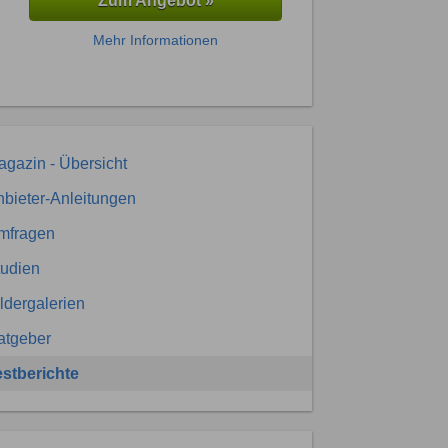
Zum Angebot »
Mehr Informationen
gazin - Übersicht
bieter-Anleitungen
mfragen
tudien
ldergalerien
atgeber
estberichte