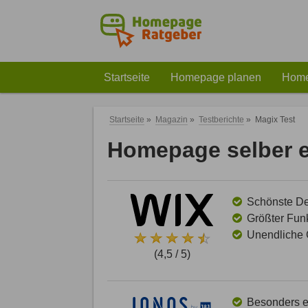
Startseite
Homepage planen
Home
Startseite
»
Magazin
»
Testberichte
»
Magix Test
Homepage selber er
Schönste Des
Größter Funk
Unendliche G
(4,5 / 5)
Besonders ei