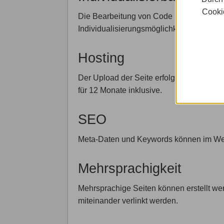
Cookie
Die Bearbeitung von Code ist im Magix W
Individualisierungsmöglichkeiten beschrä
Hosting
Der Upload der Seite erfolgt aus dem Pr
für 12 Monate inklusive.
SEO
Meta-Daten und Keywords können im Web
Mehrsprachigkeit
Mehrsprachige Seiten können erstellt w
miteinander verlinkt werden.