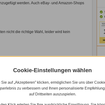
hinzugefügt werden. Auch eBay- und Amazon-Shops
 nicht die richtige Wahl, leider wird kein
ng, darunter Buttons für soziale Netzwerke, Google
erzähler in die Homepage integriert werden.
Cookie-Einstellungen wählen
 Sie auf „Akzeptieren” klicken, ermöglichen Sie uns über Cooki
serlebnis zu verbessern und Ihnen personalisierte Empfehlun
ren erweitern.
auf Drittseiten auszuspielen.
den Klick erteilen Sie Ihre ausdrückliche Einwilligung. Sie kön