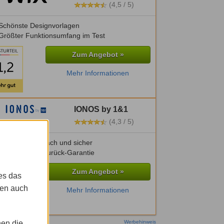
(4,5 / 5)
Schönste Designvorlagen
Größter Funktionsumfang im Test
Zum Angebot »
Mehr Informationen
IONOS by 1&1
(4,3 / 5)
Besonders einfach und sicher
30 Tage Geld-zurück-Garantie
Zum Angebot »
es das
gen auch
Mehr Informationen
nen die
Werbehinweis