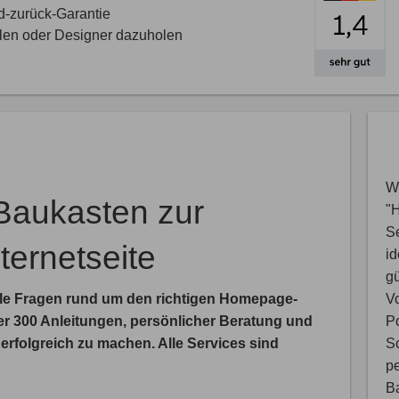
d-zurück-Garantie
llen oder Designer dazuholen
Wi
aukasten zur
"
S
ternetseite
i
gü
V
le Fragen rund um den richtigen Homepage-
Po
er 300 Anleitungen, persönlicher Beratung und
Sc
rfolgreich zu machen. Alle Services sind
pe
B