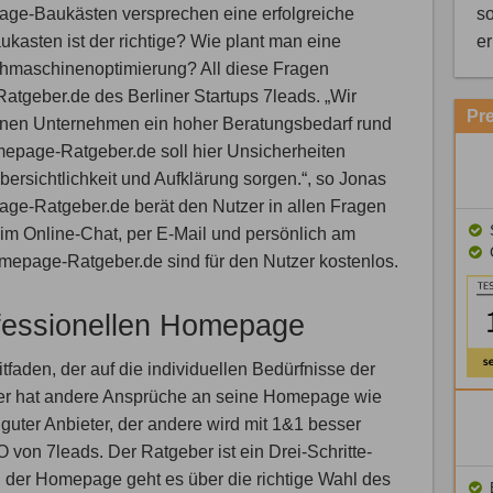
so
ge-Baukästen versprechen eine erfolgreiche
e
ukasten ist der richtige? Wie plant man eine
hmaschinenoptimierung? All diese Fragen
tgeber.de des Berliner Startups 7leads. „Wir
Pr
leinen Unternehmen ein hoher Beratungsbedarf rund
page-Ratgeber.de soll hier Unsicherheiten
bersichtlichkeit und Aufklärung sorgen.“, so Jonas
e-Ratgeber.de berät den Nutzer in allen Fragen
S
l im Online-Chat, per E-Mail und persönlich am
omepage-Ratgeber.de sind für den Nutzer kostenlos.
rofessionellen Homepage
faden, der auf die individuellen Bedürfnisse der
iker hat andere Ansprüche an seine Homepage wie
 guter Anbieter, der andere wird mit 1&1 besser
von 7leads. Der Ratgeber ist ein Drei-Schritte-
 der Homepage geht es über die richtige Wahl des