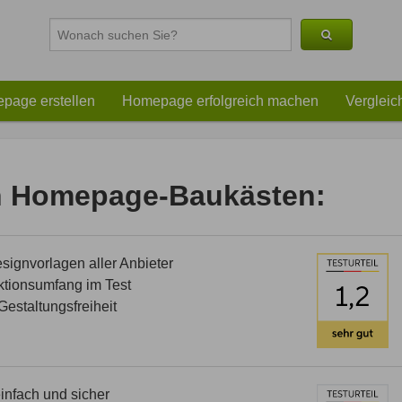
page erstellen
Homepage erfolgreich machen
Vergleic
en Homepage-Baukästen:
ignvorlagen aller Anbieter
tionsumfang im Test
estaltungsfreiheit
nfach und sicher