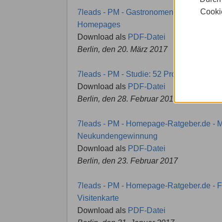
Cookie
7leads - PM - Gastronomen und Hoteliers 
Homepages
Download als
PDF-Datei
Berlin, den 20. März 2017
7leads - PM - Studie: 52 Prozent der Mit
Download als
PDF-Datei
Berlin, den 28. Februar 2017
7leads - PM - Homepage-Ratgeber.de - Mi
Neukundengewinnung
Download als
PDF-Datei
Berlin, den 23. Februar 2017
7leads - PM - Homepage-Ratgeber.de - Fü
Visitenkarte
Download als
PDF-Datei