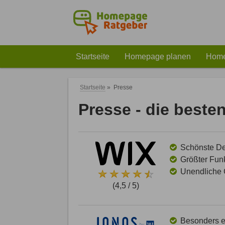
Startseite
Homepage planen
Home
Startseite
»
Presse
Presse - die best
Schönste Des
Größter Funk
Unendliche G
(4,5 / 5)
Besonders ei