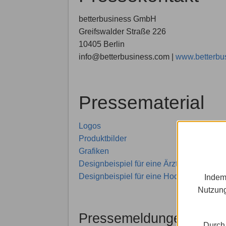
betterbusiness GmbH
Greifswalder Straße 226
10405 Berlin
info@betterbusiness.com |
www.betterbu
Pressematerial
Logos
Produktbilder
Grafiken
Designbeispiel für eine Ärztehomepage
Designbeispiel für eine Hochzeitshomep
Indem
Nutzung
Pressemeldungen
Durch 