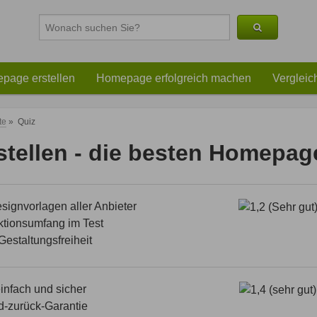
page erstellen
Homepage erfolgreich machen
Vergleic
te
»
Quiz
tellen - die besten Homepag
ignvorlagen aller Anbieter
tionsumfang im Test
estaltungsfreiheit
nfach und sicher
d-zurück-Garantie