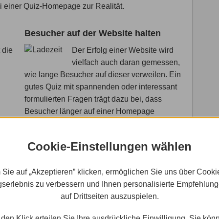
bei einer Quiz-Homepage zur Realität.
Besucher auf der Website halten
 die
Der Erfolg einer Website wird
vielfach auch daran gemessen,
wie lange Besucher auf dieser verweilen. Ein
gutes Quiz mit spannenden oder interessant
formulierten Fragen trägt dazu bei, dass
Besucher länger auf einer Homepage
z die
bleiben.
dazu,
Cookie-Einstellungen wählen
us
 Sie auf „Akzeptieren” klicken, ermöglichen Sie uns über Cooki
Werbebotschaften unterbringen
serlebnis zu verbessern und Ihnen personalisierte Empfehlun
auf Drittseiten auszuspielen.
Homepage-Besucher die Quiz-
eher
Fragen beantworten, widmen
den Klick erteilen Sie Ihre ausdrückliche Einwilligung. Sie kön