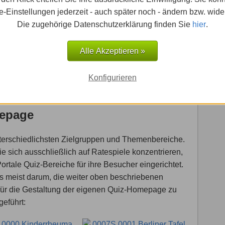
z-
einem bestimmten Thema ihre volle
-Einstellungen jederzeit - auch später noch - ändern bzw. wide
ie
Aufmerksamkeit. Wer zwischen den
Die zugehörige Datenschutzerklärung finden Sie
hier
.
einzelnen Quizfragen bzw. um das Quiz
herum Werbung positioniert, kann sich der
Alle Akzeptieren »
Aufmerksamkeit der Homepage-Besucher
iz-
sicher sein
Konfigurieren
mepage
nterschiedlichsten Zielgruppen und Themenbereiche.
 sich ausschließlich auf Ratespiele konzentrieren,
ortale Quiz-Bereiche für ihre Besucher eingerichtet.
s meist darum, die weiter oben beschriebenen
 für die Gestaltung der eigenen Quiz-Homepage zu
geführt: