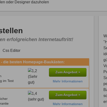
llen oder Designer dazuholen
tellen
Wi
en erfolgreichen Internetauftritt!
"
S
i
gü
 - die besten Homepage-Baukästen:
V
Po
Zum Angebot »
n
Sc
g im Test
Mehr Informationen
pe
B
Zum Angebot »
so
icher
e
rantie
Mehr Informationen