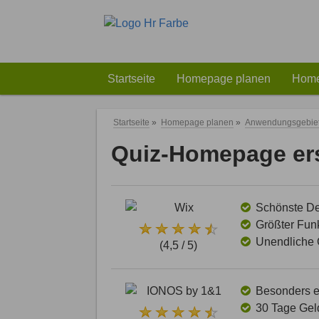
Startseite
Homepage planen
Home
Startseite
»
Homepage planen
»
Anwendungsgebie
Quiz-Homepage ers
Schönste Des
Größter Funk
Unendliche G
(4,5 / 5)
Besonders ei
30 Tage Gel