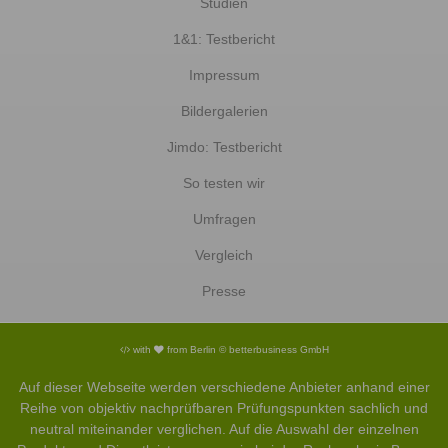
Studien
1&1: Testbericht
Impressum
Bildergalerien
Jimdo: Testbericht
So testen wir
Umfragen
Vergleich
Presse
with
from Berlin © betterbusiness GmbH
Auf dieser Webseite werden verschiedene Anbieter anhand einer
Reihe von objektiv nachprüfbaren Prüfungspunkten sachlich und
neutral miteinander verglichen. Auf die Auswahl der einzelnen