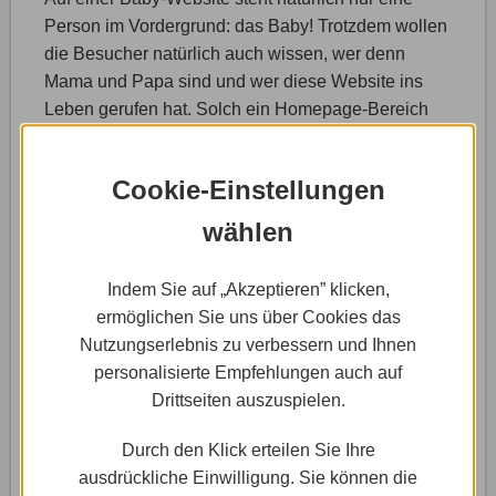
Person im Vordergrund: das Baby! Trotzdem wollen
die Besucher natürlich auch wissen, wer denn
Mama und Papa sind und wer diese Website ins
Leben gerufen hat. Solch ein Homepage-Bereich
eignet sich auch prima dazu, um den Besuchern die
Intention zu erläutern, warum man solch eine
Cookie-Einstellungen
Website erstellt hat und welche Ziele man damit
verfolgt.
wählen
Indem Sie auf „Akzeptieren” klicken,
ermöglichen Sie uns über Cookies das
Nutzungserlebnis zu verbessern und Ihnen
personalisierte Empfehlungen auch auf
Drittseiten auszuspielen.
Durch den Klick erteilen Sie Ihre
ausdrückliche Einwilligung. Sie können die