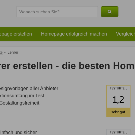
page erstellen
Homepage erfolgreich machen
Vergleic
te
»
Lehrer
er erstellen - die besten Ho
ignvorlagen aller Anbieter
tionsumfang im Test
estaltungsfreiheit
nfach und sicher