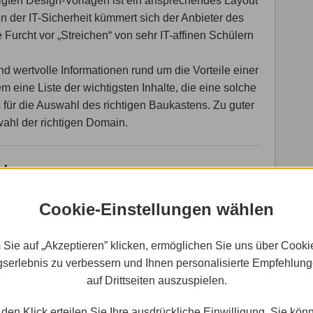
ertigten Design-Vorlagen ist ein ansprechendes Layout
 der IT-Sicherheit kümmert sich der Anbieter des
urcht vor „Streichen“ von sehr IT-affinen Schülern
nd wertvolle Informationen rund um die Vorteile einer
 eine Liste der wichtigsten Inhalte, die eine solche
für die Auswahl des richtigen Baukastens. Zu guter
wahl der richtigen Domain.
ehrer
l vier verschiedene Zielgruppen: die Schüler, die
Cookie-Einstellungen wählen
ichkeit, in einzelnen Fällen vertreten durch die
ietet allen vier Zielgruppen einen eigenen Bereich
 Sie auf „Akzeptieren” klicken, ermöglichen Sie uns über Cooki
gestellten Informationen. So findet jeder in seinem
serlebnis zu verbessern und Ihnen personalisierte Empfehlun
evant sind. Je nach Bereich kann es sinnvoll sein,
auf Drittseiten auszuspielen.
zw. einen Mitgliederbereich zu sichern.
den Klick erteilen Sie Ihre ausdrückliche Einwilligung. Sie kön