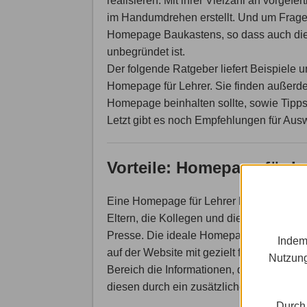
realisieren. Mit ihrer Vielzahl an vorgef
im Handumdrehen erstellt. Und um Fragen
Homepage Baukastens, so dass auch die F
unbegründet ist.
Der folgende Ratgeber liefert Beispiele u
Homepage für Lehrer. Sie finden außerdem
Homepage beinhalten sollte, sowie Tipps 
Letzt gibt es noch Empfehlungen für Aus
Vorteile: Homepage für L
Eine Homepage für Lehrer hat in der Rege
Eltern, die Kollegen und die breite Öffentl
Presse. Die ideale Homepage für Lehrer b
Indem
auf der Website mit gezielt für sie bereit
Nutzung
Bereich die Informationen, die für ihn rel
diesen durch ein zusätzliches Passwort b
Durch 