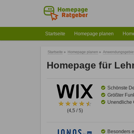
Startseite
Homepage planen
Home
Startseite
»
Homepage planen
»
Anwendungsgebie
Homepage für Lehr
Schönste Des
Größter Funk
Unendliche G
(4,5 / 5)
Besonders ei