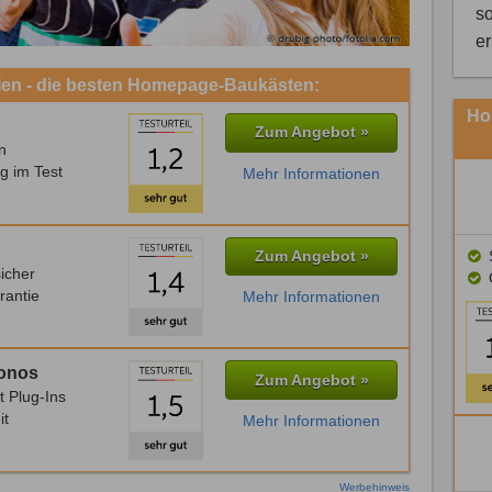
so
e
len - die besten Homepage-Baukästen:
Hom
Zum Angebot »
n
g im Test
Mehr Informationen
Zum Angebot »
S
icher
rantie
Mehr Informationen
Ionos
Zum Angebot »
t Plug-Ins
it
Mehr Informationen
Werbehinweis