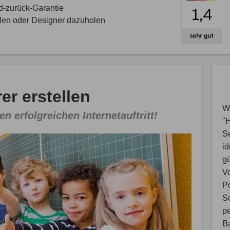
d-zurück-Garantie
llen oder Designer dazuholen
r erstellen
Wi
en erfolgreichen Internetauftritt!
"
S
i
gü
V
Po
Sc
pe
B