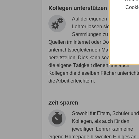
Cookie
Kollegen unterstützen
Auf der eigenen Homepage fü
Lehrer lassen sich Link-
Sammlungen zu besonders gu
Quellen im Internet oder Downloads an
unterrichtsbegleitenden Materialien
bereitstellen. Dies kann sowohl als Archiv
die eigene Tätigkeit dienen, als auch
Kollegen die dieselben Fächer unterricht
die Arbeit erleichtern.
Zeit sparen
Sowohl für Eltern, Schüler und
Kollegen, als auch für den
jeweiligen Lehrer kann eine
eigene Homepage bisweilen Einiges an