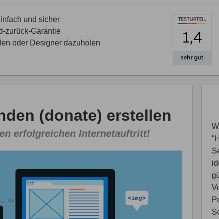
nfach und sicher
d-zurück-Garantie
llen oder Designer dazuholen
den (donate) erstellen
Wi
en erfolgreichen Internetauftritt!
"
S
i
gü
V
Po
Sc