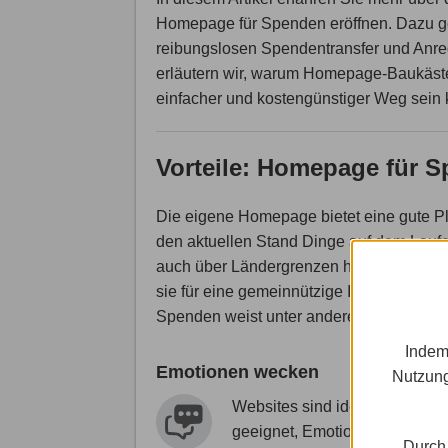
Homepage für Spenden eröffnen. Dazu geb
reibungslosen Spendentransfer und Anre
erläutern wir, warum Homepage-Baukästen
einfacher und kostengünstiger Weg sein
Vorteile: Homepage für 
Die eigene Homepage bietet eine gute P
den aktuellen Stand Dinge auf dem Laufen
auch über Ländergrenzen hinweg mit un
sie für eine gemeinnützige Idee oder für
Spenden weist unter anderem folgende Vo
Indem
Emotionen wecken
Nutzung
Websites sind ideal dafür
geeignet, Emotionen zu
Durch 