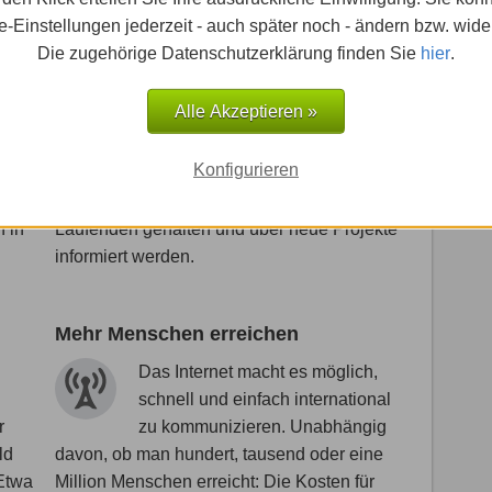
das Projekt. Sollte man über
-Einstellungen jederzeit - auch später noch - ändern bzw. wide
zu
andere Kanäle, soziale Netzwerke,
Die zugehörige Datenschutzerklärung finden Sie
hier
.
 mit
Zeitungsartikel oder Bekannte darauf
nd
aufmerksam geworden sein, kann man hier
Alle Akzeptieren »
alles Wissenswerte zum Thema finden.
il
Handelt es sich um Projekte, die mehrere
Konfigurieren
Jahre in Anspruch nehmen, kann der
e
Spender über den Fortschritt auf dem
 in
Laufenden gehalten und über neue Projekte
informiert werden.
Mehr Menschen erreichen
Das Internet macht es möglich,
schnell und einfach international
r
zu kommunizieren. Unabhängig
ld
davon, ob man hundert, tausend oder eine
 Etwa
Million Menschen erreicht: Die Kosten für