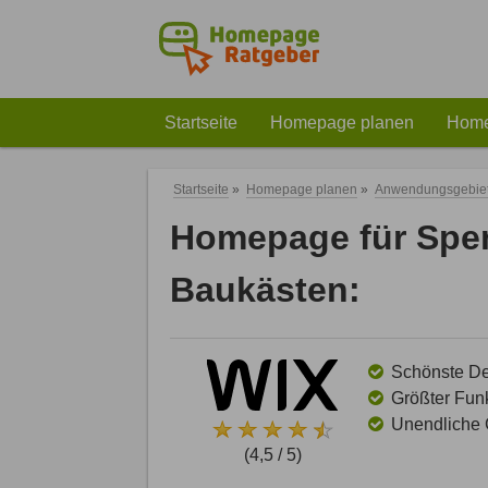
Startseite
Homepage planen
Home
Startseite
»
Homepage planen
»
Anwendungsgebie
Homepage für Spen
Baukästen:
Schönste Des
Größter Funk
Unendliche G
(4,5 / 5)