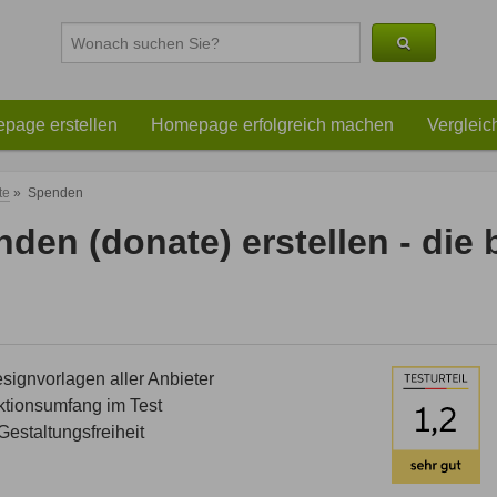
page erstellen
Homepage erfolgreich machen
Vergleic
te
»
Spenden
den (donate) erstellen - die
ignvorlagen aller Anbieter
tionsumfang im Test
estaltungsfreiheit