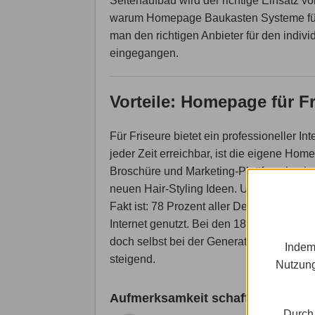
Seitenaufbau wird der richtige Einsatz vo
warum Homepage Baukasten Systeme für F
man den richtigen Anbieter für den indivi
eingegangen.
Vorteile: Homepage für F
Für Friseure bietet ein professioneller I
jeder Zeit erreichbar, ist die eigene Ho
Broschüre und Marketing-Plattform in e
neuen Hair-Styling Ideen. Und nach jen
Fakt ist: 78 Prozent aller Deutschen habe
Internet genutzt. Bei den 18 bis 24 Jähr
doch selbst bei der Generation 60+ war fa
Indem
steigend.
Nutzung
Aufmerksamkeit schaffen
Durch 