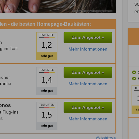
so
e
llen - die besten Homepage-Baukästen:
Zum Angebot »
n
g im Test
Mehr Informationen
Zum Angebot »
S
icher
rantie
Mehr Informationen
Ionos
Zum Angebot »
t Plug-Ins
it
Mehr Informationen
Werbehinweis