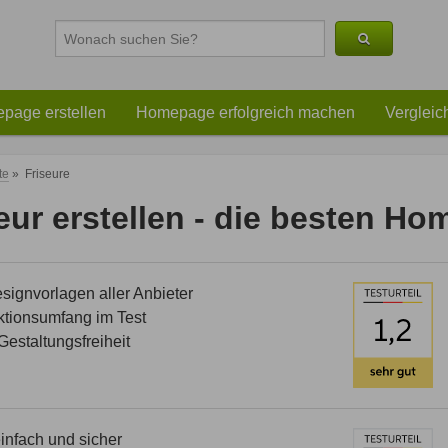
page erstellen
Homepage erfolgreich machen
Vergleic
te
»
Friseure
eur erstellen - die besten H
ignvorlagen aller Anbieter
tionsumfang im Test
estaltungsfreiheit
nfach und sicher