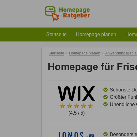
Startseite
Homepage planen
Home
Startseite
»
Homepage planen
»
Anwendungsgebie
Homepage für Fris
Schönste Des
Größter Funk
Unendliche G
(4,5 / 5)
Besonders ei