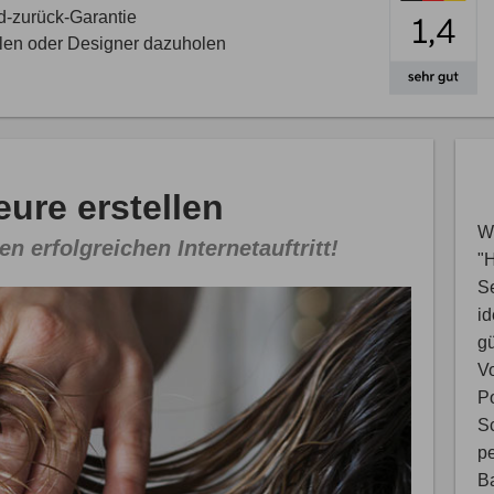
d-zurück-Garantie
llen oder Designer dazuholen
ure erstellen
Wi
en erfolgreichen Internetauftritt!
"
S
i
gü
V
Po
Sc
pe
B