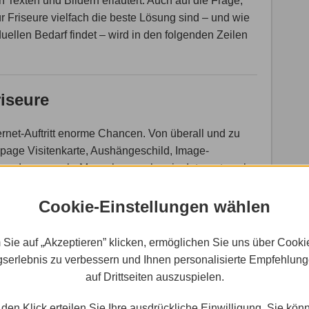
n Texten und Bildern erläutert. Auch auf die Frage,
riseure vielfach die beste Lösung sind – und wie
duellen Bedarf findet – wird in den folgenden Zeilen
riseure
nternet-Auftritt enorme Chancen. Von überall und zu
mepage Visitenkarte, Aushängeschild, Image-
inem. Immer mehr Menschen suchen im Internet nach
en, welche diese Ideen auch umsetzen können.
n im Jahr 2015 laut dem Statistik-Portal Statista das
Cookie-Einstellungen wählen
igen lag die Rate erwartungsgemäß bei 99 Prozent,
st jeder zweite im Netz aktiv. Tendenz nach wie vor
 Sie auf „Akzeptieren” klicken, ermöglichen Sie uns über Cooki
serlebnis zu verbessern und Ihnen personalisierte Empfehlun
auf Drittseiten auszuspielen.
Service für Kunden
den Klick erteilen Sie Ihre ausdrückliche Einwilligung. Sie kön