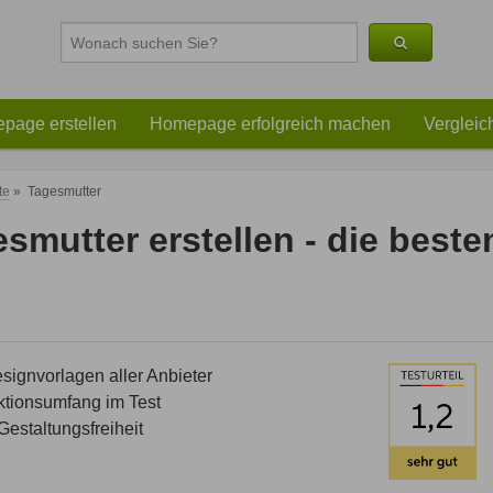
page erstellen
Homepage erfolgreich machen
Vergleic
te
»
Tagesmutter
smutter erstellen - die best
ignvorlagen aller Anbieter
tionsumfang im Test
estaltungsfreiheit