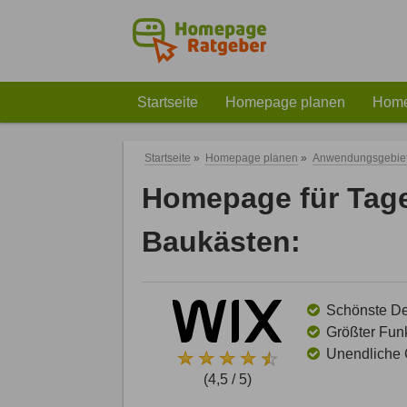
Startseite
Homepage planen
Home
Startseite
»
Homepage planen
»
Anwendungsgebie
Homepage für Tage
Baukästen:
Schönste Des
Größter Funk
Unendliche G
(4,5 / 5)