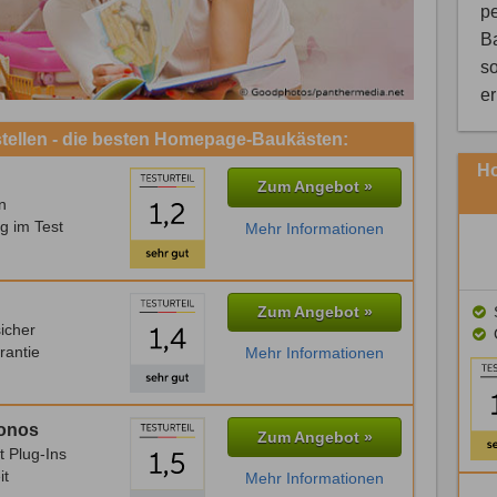
pe
B
so
e
tellen - die besten Homepage-Baukästen:
Ho
Zum Angebot »
n
g im Test
Mehr Informationen
Zum Angebot »
S
icher
rantie
Mehr Informationen
Ionos
Zum Angebot »
t Plug-Ins
it
Mehr Informationen