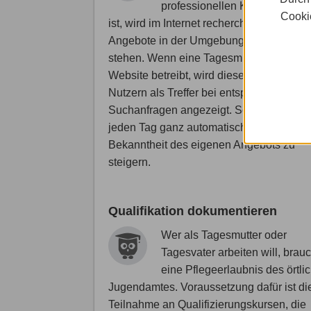
professionellen Kinderbetreu
Cookie
ist, wird im Internet recherchieren, welch
Angebote in der Umgebung zur Auswahl
stehen. Wenn eine Tagesmutter eine eig
Website betreibt, wird diese den Google-
Nutzern als Treffer bei entsprechenden
Suchanfragen angezeigt. So hilft die Web
jeden Tag ganz automatisch dabei mit, di
Bekanntheit des eigenen Angebots zu
steigern.
Qualifikation dokumentieren
Wer als Tagesmutter oder
Tagesvater arbeiten will, brauc
eine Pflegeerlaubnis des örtli
Jugendamtes. Voraussetzung dafür ist di
Teilnahme an Qualifizierungskursen, die