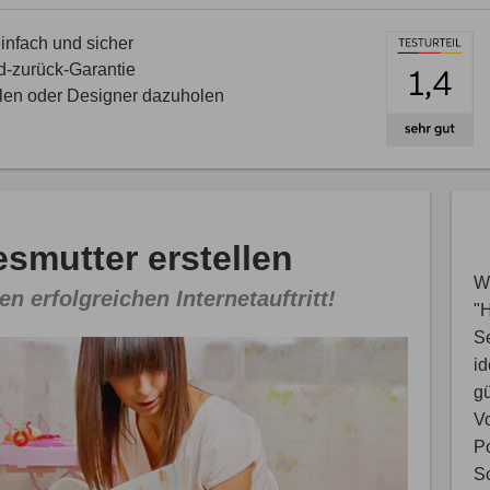
nfach und sicher
d-zurück-Garantie
llen oder Designer dazuholen
smutter erstellen
Wi
en erfolgreichen Internetauftritt!
"
S
i
gü
V
Po
Sc