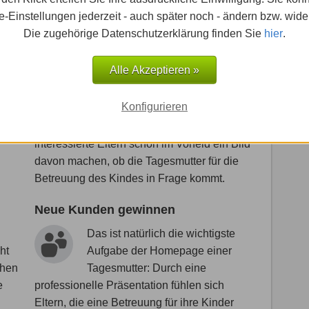
ung
abgeben, ohne vorher zu prüfen,
-Einstellungen jederzeit - auch später noch - ändern bzw. wide
e
wie die Räumlichkeiten aussehen, welche
Die zugehörige Datenschutzerklärung finden Sie
hier
.
Aktivitäten mit den Kindern unternommen
ene
werden, wie die tägliche Förderung aussieht
Alle Akzeptieren »
und natürlich wer die Kinderbetreuung
übernimmt. Auf der Website lassen sich
Konfigurieren
site
solche Fragen mit Texten und Bildern
e
ausführlich beantworten. So können sich
interessierte Eltern schon im Vorfeld ein Bild
davon machen, ob die Tagesmutter für die
Betreuung des Kindes in Frage kommt.
Neue Kunden gewinnen
Das ist natürlich die wichtigste
ht
Aufgabe der Homepage einer
chen
Tagesmutter: Durch eine
e
professionelle Präsentation fühlen sich
Eltern, die eine Betreuung für ihre Kinder