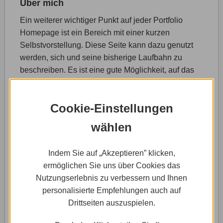
Über mich
Ein weiterer wichtiger Punkt auf jeder Portfolio
Homepage ist ein Bereich mit einer kurzen
Selbstvorstellung. Diese Seite kann dazu genutzt
werden, sich und seine bisherige Laufbahn zu
beschreiben. Es ist eine gute Möglichkeit, auf das
bereits erworbene Fachwissen hinzuweisen und
den Schwerpunkt seiner Arbeit deutlich zu machen.
Cookie-Einstellungen
wählen
Indem Sie auf „Akzeptieren” klicken,
ermöglichen Sie uns über Cookies das
Nutzungserlebnis zu verbessern und Ihnen
personalisierte Empfehlungen auch auf
Drittseiten auszuspielen.