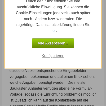
Durch den Klick erteilen Sie Ihre
ausdrückliche Einwilligung. Sie können die
Cookie-Einstellungen jederzeit - auch später
noch - ändern bzw. widerrufen. Die
zugehörige Datenschutzerklärung finden Sie
Kontaktdaten
hier
.
Damit eine Portfolio Homepage den bestmöglichen
Nutzen bringt, ist es wichtig, eine Seite für die
Alle Akzeptieren »
Kontaktaufnahme anzulegen. Dies kann zum
Beispiel über die Angabe einer E-Mail Adresse oder
Konfigurieren
über das Einrichten eines Kontaktformulars
erfolgen. Der Vorteil eines Kontaktformulars ist es,
dass die Nutzer entsprechende Eingabefelder
vorgegeben bekommen und auf einen Blick sehen,
welche Angaben benötigt werden. Die meisten
Baukasten Anbieter verfügen über eine Formular-
Vorlage, sodass die Einrichtung problemlos möglich
ist. Zusätzlich kann auf der Kontaktseite auf die