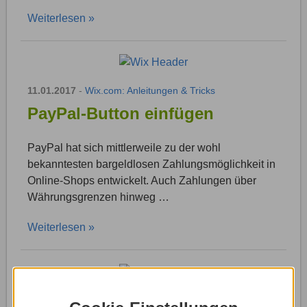
Weiterlesen »
11.01.2017
-
Wix.com: Anleitungen & Tricks
PayPal-Button einfügen
PayPal hat sich mittlerweile zu der wohl
bekanntesten bargeldlosen Zahlungsmöglichkeit in
Online-Shops entwickelt. Auch Zahlungen über
Währungsgrenzen hinweg …
Weiterlesen »
11.01.2017
-
Wix.com: Anleitungen & Tricks