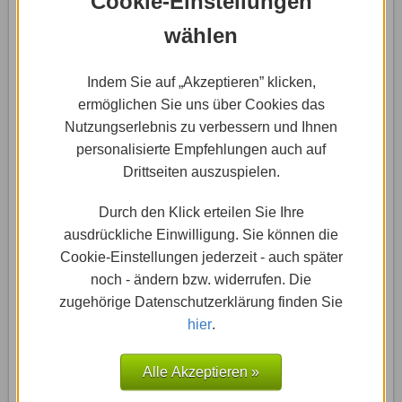
Cookie-Einstellungen
Kontaktformular erstellen
wählen
Mit einem Kontaktformular ermöglichst Du es
Indem Sie auf „Akzeptieren” klicken,
Besuchern Deiner Website, mit Dir oder Deinen
ermöglichen Sie uns über Cookies das
Kollegen in Kontakt zu treten …
Nutzungserlebnis zu verbessern und Ihnen
Weiterlesen »
personalisierte Empfehlungen auch auf
Drittseiten auszuspielen.
Durch den Klick erteilen Sie Ihre
ausdrückliche Einwilligung. Sie können die
11.01.2017
-
Wix.com: Anleitungen & Tricks
Cookie-Einstellungen jederzeit - auch später
Webmaster Tools / Search
noch - ändern bzw. widerrufen. Die
Console verwenden
zugehörige Datenschutzerklärung finden Sie
hier
.
Die Google Search Console, früher auch unter dem
Alle Akzeptieren »
Namen Google Webmaster Tools bekannt, ist ein
wichtiges Hilfsmittel für …