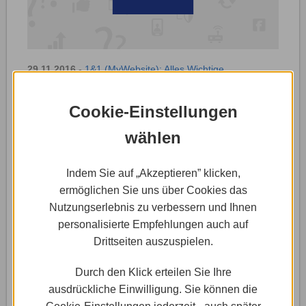
29.11.2016
-
1&1 (MyWebsite): Alles Wichtige
So eröffnest du ein Kunden-
Cookie-Einstellungen
Konto bei 1&1 Ionos
wählen
Um sich bei 1&1 Ionos zu registrieren und den 1&1
Ionos MyWebsite Editor zu nutzen, bleibt Dir
Indem Sie auf „Akzeptieren” klicken,
praktisch …
ermöglichen Sie uns über Cookies das
Nutzungserlebnis zu verbessern und Ihnen
Weiterlesen »
personalisierte Empfehlungen auch auf
Drittseiten auszuspielen.
Durch den Klick erteilen Sie Ihre
ausdrückliche Einwilligung. Sie können die