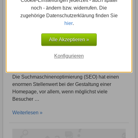
Cookie-Einstellungen jederzeit - auch später
noch - ändern bzw. widerrufen. Die
zugehörige Datenschutzerklärung finden Sie
hier
.
Alle Akzeptieren »
29.11.2016
-
Webvisitenkarte.net: Anleitungen & Tricks
Konfigurieren
Suchmaschinenoptimierung
Die Suchmaschinenoptimierung (SEO) hat einen
enormen Stellenwert bei der Gestaltung einer
Homepage, vor allem, wenn möglichst viele
Besucher …
Weiterlesen »