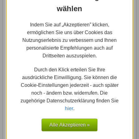
E-Commerce-Paket von Wix
wählen
nutzen
Indem Sie auf „Akzeptieren” klicken,
Mit einem Homepage-Baukasten von Wix lässt sich
ermöglichen Sie uns über Cookies das
auch ein Online-Shop leicht in die Tat umsetzen.
Nutzungserlebnis zu verbessern und Ihnen
Man kann, den …
personalisierte Empfehlungen auch auf
Drittseiten auszuspielen.
Weiterlesen »
Durch den Klick erteilen Sie Ihre
ausdrückliche Einwilligung. Sie können die
Cookie-Einstellungen jederzeit - auch später
noch - ändern bzw. widerrufen. Die
zugehörige Datenschutzerklärung finden Sie
hier
.
Alle Akzeptieren »