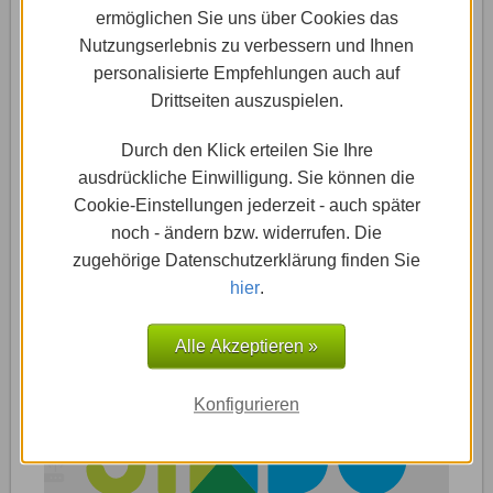
ermöglichen Sie uns über Cookies das
Nutzungserlebnis zu verbessern und Ihnen
personalisierte Empfehlungen auch auf
26.01.2017
-
Jimdo.com: Anleitungen & Tricks
Drittseiten auszuspielen.
Newsletter
Durch den Klick erteilen Sie Ihre
Mit einem Newsletter hältst Du die Besucher Deiner
ausdrückliche Einwilligung. Sie können die
Website auf dem Laufenden. Damit kann man seine
Cookie-Einstellungen jederzeit - auch später
Kunden auf …
noch - ändern bzw. widerrufen. Die
zugehörige Datenschutzerklärung finden Sie
Weiterlesen »
hier
.
Alle Akzeptieren »
Konfigurieren