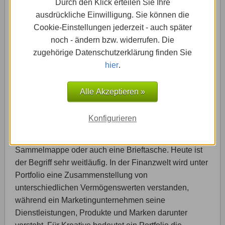
Hintergrundbild sowie auf deine gesamte Website
Durch den Klick erteilen Sie Ihre
auswirkt.
ausdrückliche Einwilligung. Sie können die
Cookie-Einstellungen jederzeit - auch später
Gehe die einzelnen Abschnitte deiner Website durch,
noch - ändern bzw. widerrufen. Die
stelle fest ob diese Hintergrundbilder vertragen und
zugehörige Datenschutzerklärung finden Sie
wenn ja, probiere unter „Scrolleffekt“ einfach „Parallax“
hier
.
aus.
Alle Akzeptieren »
Portfolio Template
Konfigurieren
Ursprünglich bezeichnet ein Portfolio eine
Sammelmappe oder auch eine Brieftasche. Heute ist
der Begriff sehr weitläufig. In der Finanzwelt wird unter
Portfolio eine Zusammenstellung von
unterschiedlichen Vermögenswerten verstanden,
während ein Marketingunternehmen seine
Dienstleistungen, Produkte und Marken darunter