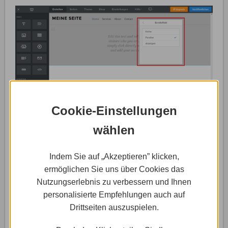
Cookie-Einstellungen
wählen
Nachdem du auf „Scrolleffekt“ geklickt hast, öffnet sich
Indem Sie auf „Akzeptieren” klicken,
ein weiteres kleines Fenster mit drei Optionen. Hier
ermöglichen Sie uns über Cookies das
klickst du ganz einfach auf „Parallax“, und das
Nutzungserlebnis zu verbessern und Ihnen
Parallax-Scrolling ist für den entsprechenden Abschnitt
personalisierte Empfehlungen auch auf
eingestellt. Scrolle in der Seite nach oben und unten,
Drittseiten auszuspielen.
um zu prüfen wie der Parallax-Effekt sich auf dein