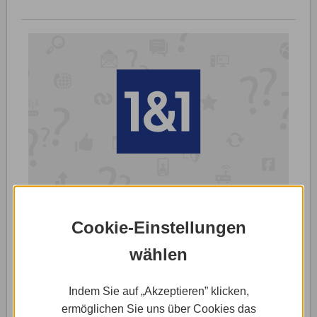
15.11.2016
-
1&1 (MyWebsite): Alles Wichtige
Cookie-Einstellungen
So erstellst du ein Gästebuch
wählen
mit 1&1 Ionos
Indem Sie auf „Akzeptieren” klicken,
Sei es die Website eines Hotels, einer
ermöglichen Sie uns über Cookies das
Ferienwohnung oder eine Hochzeitshomepage – in