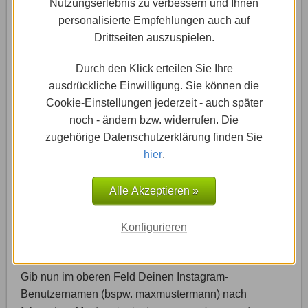
Nutzungserlebnis zu verbessern und Ihnen
personalisierte Empfehlungen auch auf
Drittseiten auszuspielen.
Durch den Klick erteilen Sie Ihre
ausdrückliche Einwilligung. Sie können die
Cookie-Einstellungen jederzeit - auch später
noch - ändern bzw. widerrufen. Die
zugehörige Datenschutzerklärung finden Sie
hier
.
Alle Akzeptieren »
Die Aktivierung gelingt, indem Du bei „Einblenden“ auf
den dort angezeigten Schalter klickst – dieser sollte
daraufhin von der linken auf die rechte Seite springen
Konfigurieren
und von grau zu blau wechseln.
Gib nun im oberen Feld Deinen Instagram-
Benutzernamen (bspw. maxmustermann) nach