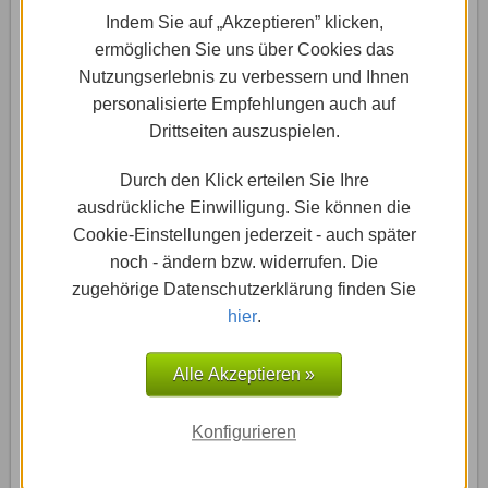
Indem Sie auf „Akzeptieren” klicken,
ermöglichen Sie uns über Cookies das
Nutzungserlebnis zu verbessern und Ihnen
personalisierte Empfehlungen auch auf
Drittseiten auszuspielen.
Durch den Klick erteilen Sie Ihre
ausdrückliche Einwilligung. Sie können die
Cookie-Einstellungen jederzeit - auch später
noch - ändern bzw. widerrufen. Die
zugehörige Datenschutzerklärung finden Sie
hier
.
So hast Du zum Beispiel die Möglichkeit, unter dem
Alle Akzeptieren »
Menüpunkt „Formularoptionen“ entsprechende
Änderung vorzunehmen. Ändere beispielweise den
Konfigurieren
Namen des Formulars oder die Schaltfläche
„Newsletter abonnieren“ in „Newsletter bestellen!“.