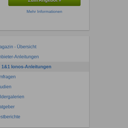
Zum Angebot »
Mehr Informationen
gazin - Übersicht
bieter-Anleitungen
1&1 Ionos-Anleitungen
mfragen
tudien
ldergalerien
atgeber
stberichte