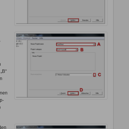
“
n
„B“
en
inen
p-
)
 den