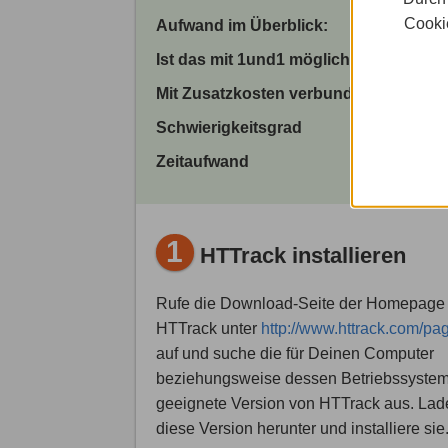
Cookie
Aufwand im Überblick:
Ist das mit 1und1 möglich?
Mit Zusatzkosten verbunden?
Schwierigkeitsgrad
Zeitaufwand
1
HTTrack installieren
Rufe die Download-Seite der Homepage
HTTrack unter
http://www.httrack.com/pag
auf und suche die für Deinen Computer
beziehungsweise dessen Betriebssyste
geeignete Version von HTTrack aus. Lad
diese Version herunter und installiere sie