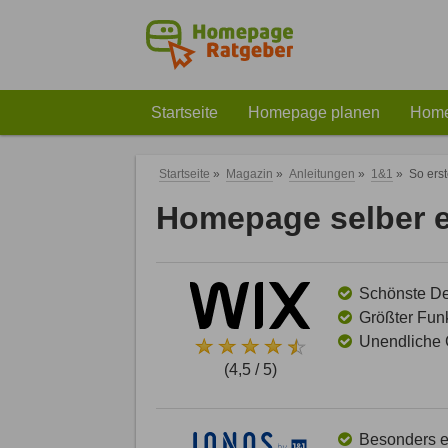
Startseite
Homepage planen
Home
Startseite
»
Magazin
»
Anleitungen
»
1&1
»
So erst
Homepage selber er
Schönste Des
Größter Funk
Unendliche G
(4,5 / 5)
Besonders ei