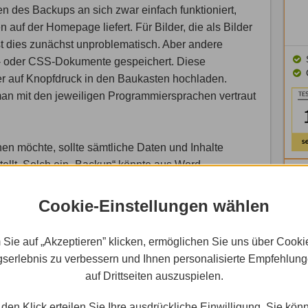
n des Backups an sich zwar einfach funktioniert,
auf der Homepage liefert. Für Bilder, die als Bilder
t dies zunächst unproblematisch. Aber andere
- oder CSS-Dokumente gespeichert. Diese
er auf Knopfdruck in den Baukasten hochladen.
man mit den jeweiligen Programmiersprachen vertraut
en möchte, sollte sämtliche Daten und Inhalte
ellt. Solch ein „Backup“ könnte aus Word-
xte kopiert, einen Ordner mit allen in der
 dazu, welches Template und welche Apps
Cookie-Einstellungen wählen
ie sich unter anderem mit dem kostenlosen
e verlorengegangene oder gelöschte Website anhand
 Sie auf „Akzeptieren” klicken, ermöglichen Sie uns über Cooki
rekonstruieren ist für Laien einfacher, als dies mit
serlebnis zu verbessern und Ihnen personalisierte Empfehlun
 und CSS-Dokumente zu versuchen.
auf Drittseiten auszuspielen.
den Klick erteilen Sie Ihre ausdrückliche Einwilligung. Sie kön