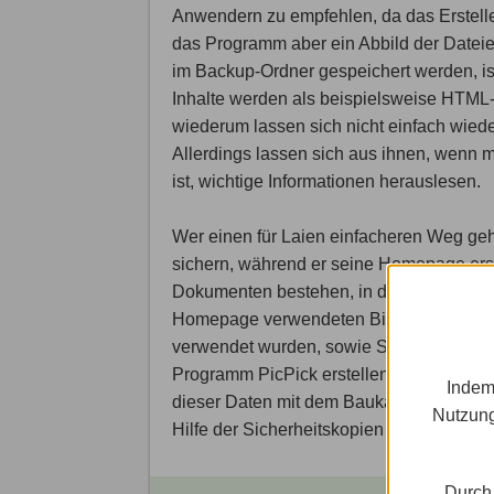
Anwendern zu empfehlen, da das Erstelle
das Programm aber ein Abbild der Dateien 
im Backup-Ordner gespeichert werden, is
Inhalte werden als beispielsweise HTML
wiederum lassen sich nicht einfach wied
Allerdings lassen sich aus ihnen, wenn 
ist, wichtige Informationen herauslesen.
Wer einen für Laien einfacheren Weg geh
sichern, während er seine Homepage erst
Dokumenten bestehen, in die man seine Te
Homepage verwendeten Bildern, Notizen
verwendet wurden, sowie Screenshots, d
Programm PicPick erstellen lassen. Ein
Indem
dieser Daten mit dem Baukasten wieder zu 
Nutzung
Hilfe der Sicherheitskopien der HTML-
Durch 