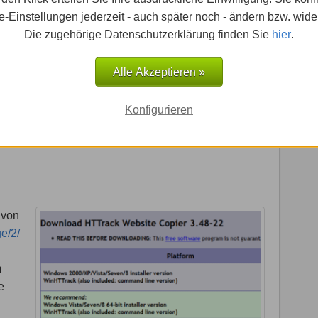
-Einstellungen jederzeit - auch später noch - ändern bzw. wide
Die zugehörige Datenschutzerklärung finden Sie
hier
.
Nicht ohne Zusatzprogramm
Nein
Alle Akzeptieren »
Mittel
Konfigurieren
10 Minuten
 von
e/2/
m
e
.