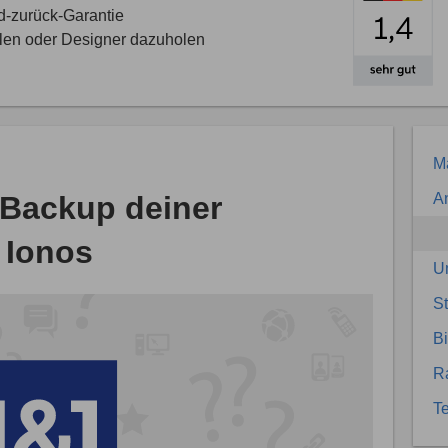
d-zurück-Garantie
llen oder Designer dazuholen
Ma
n Backup deiner
An
 Ionos
U
S
Bi
R
Te