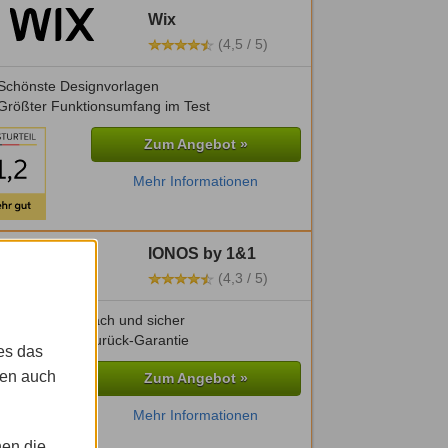
Wix
(4,5 / 5)
Schönste Designvorlagen
Größter Funktionsumfang im Test
Zum Angebot »
Mehr Informationen
IONOS by 1&1
(4,3 / 5)
Besonders einfach und sicher
30 Tage Geld-zurück-Garantie
es das
gen auch
Zum Angebot »
Mehr Informationen
nen die