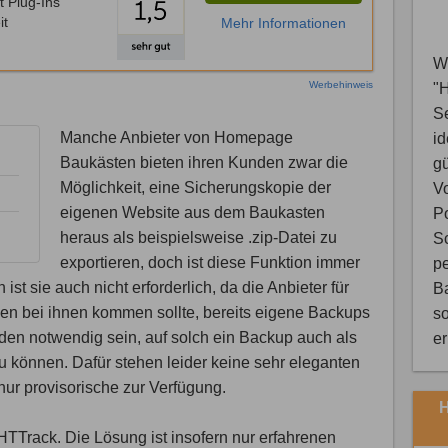
t Plug-Ins
it
Mehr Informationen
Wi
Werbehinweis
"
S
Manche Anbieter von Homepage
i
Baukästen bieten ihren Kunden zwar die
gü
Möglichkeit, eine Sicherungskopie der
V
eigenen Website aus dem Baukasten
Po
heraus als beispielsweise .zip-Datei zu
Sc
exportieren, doch ist diese Funktion immer
pe
ist sie auch nicht erforderlich, da die Anbieter für
B
gen bei ihnen kommen sollte, bereits eigene Backups
so
en notwendig sein, auf solch ein Backup auch als
e
u können. Dafür stehen leider keine sehr eleganten
ur provisorische zur Verfügung.
H
TTrack. Die Lösung ist insofern nur erfahrenen