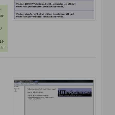
e
ein
0
se
tet.