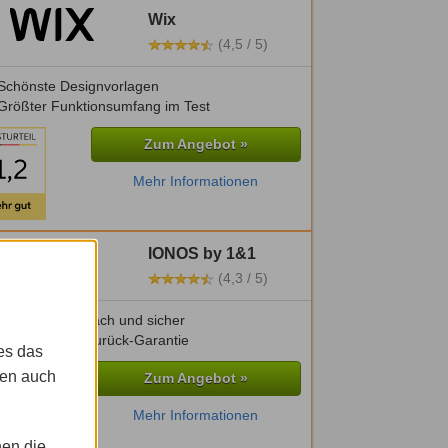
Wix
(4,5 / 5)
Schönste Designvorlagen
Größter Funktionsumfang im Test
Zum Angebot »
Mehr Informationen
IONOS by 1&1
(4,3 / 5)
Besonders einfach und sicher
30 Tage Geld-zurück-Garantie
es das
gen auch
Zum Angebot »
Mehr Informationen
nen die