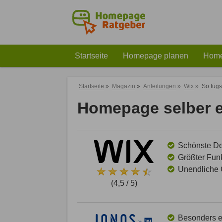
Startseite
Homepage planen
Home
Startseite
»
Magazin
»
Anleitungen
»
Wix
»
So fügs
Homepage selber er
Schönste Des
Größter Funk
Unendliche G
(4,5 / 5)
Besonders ei