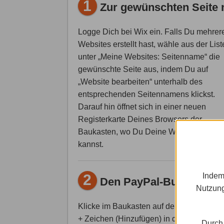
1
Zur gewünschten Seite 
Logge Dich bei Wix ein. Falls Du mehrer
Websites erstellt hast, wähle aus der List
unter „Meine Websites: Seitenname“ die
gewünschte Seite aus, indem Du auf
„Website bearbeiten“ unterhalb des
entsprechenden Seitennamens klickst.
Darauf hin öffnet sich in einer neuen
Registerkarte Deines Browsers der
Baukasten, wo Du Deine Website bearbe
kannst.
Indem
2
Den PayPal-Button hinz
Nutzung
Klicke im Baukasten auf den Button mit 
+ Zeichen (Hinzufügen) in der linken
Durch 