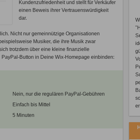
Kundenzufriedenheit und stellt für Verkäufer
einen Beweis ihrer Vertrauenswürdigkeit
dar.
Wi
"
ich. Nicht nur gemeinnützige Organisationen
S
ispielsweise Musiker, die ihre Musik zwar
i
ch trotzdem über eine kleine finanzielle
gü
n PayPal-Button in Deine Wix-Homepage einbinden:
V
Po
Sc
pe
B
Nein, nur die regulären PayPal-Gebühren
so
Einfach bis Mittel
e
5 Minuten
H