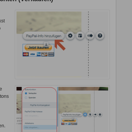
kst
b
e
ttons
en.