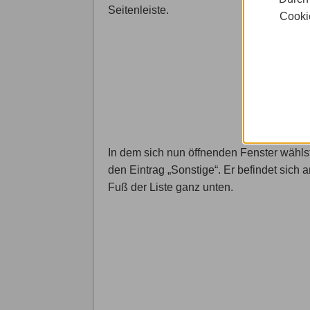
Seitenleiste.
Cookie
In dem sich nun öffnenden Fenster wähls
den Eintrag „Sonstige“. Er befindet sich 
Fuß der Liste ganz unten.