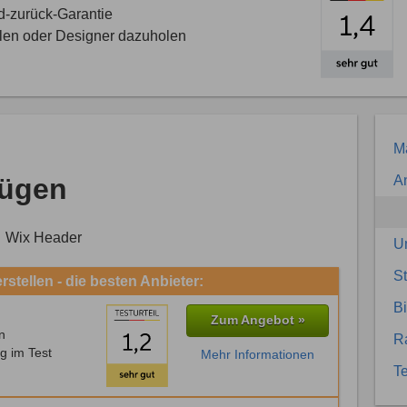
d-zurück-Garantie
llen oder Designer dazuholen
Ma
fügen
An
U
S
stellen - die besten Anbieter:
Bi
Zum Angebot »
n
R
g im Test
Mehr Informationen
Te