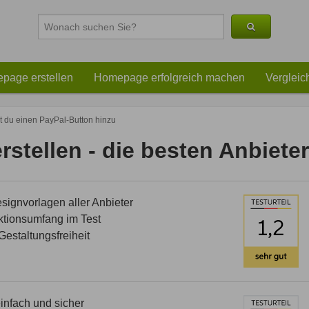
page erstellen
Homepage erfolgreich machen
Vergleic
t du einen PayPal-Button hinzu
stellen - die besten Anbieter
ignvorlagen aller Anbieter
tionsumfang im Test
estaltungsfreiheit
nfach und sicher