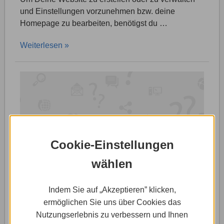
und Einstellungen vorzunehmen bzw. deine
Homepage zu bearbeiten, benötigst du …
Weiterlesen »
Cookie-Einstellungen
wählen
Indem Sie auf „Akzeptieren” klicken,
11.10.2016
-
Webvisitenkarte.net: Anleitungen & Tricks
ermöglichen Sie uns über Cookies das
Domain bei Webvistenkarte.net
Nutzungserlebnis zu verbessern und Ihnen