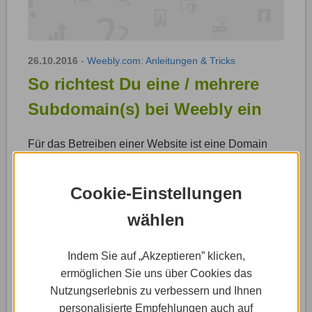
26.10.2016
-
Weebly.com: Anleitungen & Tricks
So richtest Du eine / mehrere
Subdomain(s) bei Weebly ein
Für das Betreiben einer Website ist eine Domain
zwingend erforderlich. Bei Weebly hast Du zwei
verschiedene Möglichkeiten, eine …
Cookie-Einstellungen
Weiterlesen »
wählen
Indem Sie auf „Akzeptieren” klicken,
ermöglichen Sie uns über Cookies das
Nutzungserlebnis zu verbessern und Ihnen
personalisierte Empfehlungen auch auf