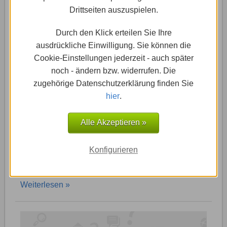
Drittseiten auszuspielen.
Durch den Klick erteilen Sie Ihre
ausdrückliche Einwilligung. Sie können die
Cookie-Einstellungen jederzeit - auch später
noch - ändern bzw. widerrufen. Die
24.10.2016
-
1&1 (MyWebsite): Alles Wichtige
zugehörige Datenschutzerklärung finden Sie
So kannst du bei 1&1 Ionos
hier
.
deine Rechnungen einsehen
Alle Akzeptieren »
Du möchtest Deine aktuelle Rechnung oder ältere
Konfigurieren
Rechnungen abrufen, kontrollieren und
ausdrucken? Wir zeigen Dir nachfolgend, wie Du …
Weiterlesen »