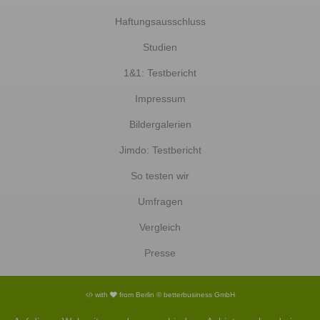
Haftungsausschluss
Studien
1&1: Testbericht
Impressum
Bildergalerien
Jimdo: Testbericht
So testen wir
Umfragen
Vergleich
Presse
with
from Berlin © betterbusiness GmbH