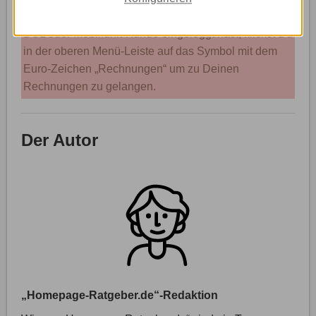
aufrufst etwas unterscheiden. Nachdem Du Dich als
DSL oder Mobilfunk-Kunde eingeloggt hast, klickst Du
in der oberen Menü-Leiste auf das Symbol mit dem
Euro-Zeichen „Rechnungen“ um zu Deinen
Rechnungen zu gelangen.
Der Autor
„Homepage-Ratgeber.de“-Redaktion