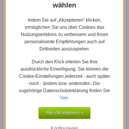
wählen
und Betrag aufgeführt sind. Um eine einzelne
Rechnung zu öffnen, herunterzuladen oder
auszudrucken, klicke auf „PDF“ in der rechten Spalte.
Indem Sie auf „Akzeptieren” klicken,
ermöglichen Sie uns über Cookies das
Nutzungserlebnis zu verbessern und Ihnen
personalisierte Empfehlungen auch auf
Drittseiten auszuspielen.
Durch den Klick erteilen Sie Ihre
ausdrückliche Einwilligung. Sie können die
Cookie-Einstellungen jederzeit - auch später
noch - ändern bzw. widerrufen. Die
zugehörige Datenschutzerklärung finden Sie
hier
.
Alle Akzeptieren »
Achtung:
Wenn Du auch DSL oder Mobilfunk-Kunde
bei 1&1 bist, kann sich die Art, wie Du Rechnungen
Konfigurieren