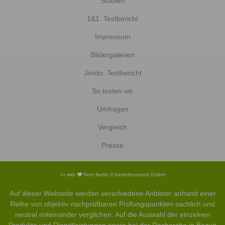
Studien
1&1: Testbericht
Impressum
Bildergalerien
Jimdo: Testbericht
So testen wir
Umfragen
Vergleich
Presse
with
from Berlin © betterbusiness GmbH
Auf dieser Webseite werden verschiedene Anbieter anhand einer
Reihe von objektiv nachprüfbaren Prüfungspunkten sachlich und
neutral miteinander verglichen. Auf die Auswahl der einzelnen