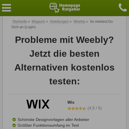
Startseite
»
Magazin
»
Anleitungen
»
Weebly
»
So meldest Du
Dich an (Login)
Probleme mit Weebly?
Jetzt die besten
Alternativen kostenlos
testen:
Wix
(4,5 / 5)
Schönste Designvorlagen aller Anbieter
Größter Funktionsumfang im Test