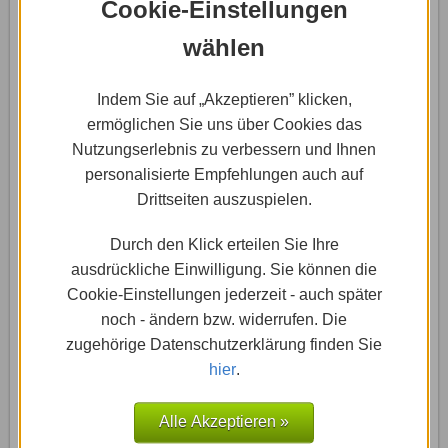
Cookie-Einstellungen
wählen
Hast Du „Account löschen“ ausgewählt, musst Du
noch ein Feedback hinterlassen. Die Löschung der
Indem Sie auf „Akzeptieren” klicken,
Webvisitenkarte erfolgt dann durch Eingabe Deines
ermöglichen Sie uns über Cookies das
Passwortes und des Drucks auf den Button „Account
Nutzungserlebnis zu verbessern und Ihnen
unwiderruflich löschen“.
personalisierte Empfehlungen auch auf
Drittseiten auszuspielen.
Damit ist Dein Konto und Deine Website bei
Webvisitenkarte.net gelöscht. Die Daten Deiner
Durch den Klick erteilen Sie Ihre
Website können, sofern sie nicht andernorts
ausdrückliche Einwilligung. Sie können die
gespeichert wurden, in der Regel nicht wieder
Cookie-Einstellungen jederzeit - auch später
hergestellt werden.
noch - ändern bzw. widerrufen. Die
zugehörige Datenschutzerklärung finden Sie
Hinweis:
Das System besteht auf die Angabe eines
hier
.
Grundes / Feedback, sonst wird Dein Account nicht
endgültig gelöscht.
Alle Akzeptieren »