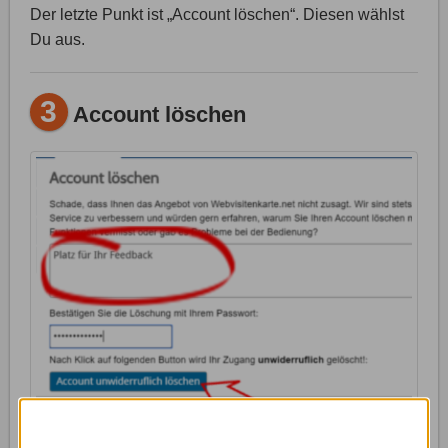
Der letzte Punkt ist „Account löschen“. Diesen wählst
Du aus.
3
Account löschen