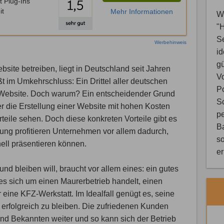
t Plug-Ins
it
Mehr Informationen
Wi
"
S
Werbehinweis
i
gü
bsite betreiben, liegt in Deutschland seit Jahren
V
ßt im Umkehrschluss: Ein Drittel aller deutschen
Po
 Website. Doch warum? Ein entscheidender Grund
Sc
er die Erstellung einer Website mit hohen Kosten
pe
teile sehen. Doch diese konkreten Vorteile gibt es
B
g profitieren Unternehmen vor allem dadurch,
so
nell präsentieren können.
e
nd bleiben will, braucht vor allem eines: ein gutes
 es sich um einen Maurerbetrieb handelt, einen
ine KFZ-Werkstatt. Im Idealfall genügt es, seine
 erfolgreich zu bleiben. Die zufriedenen Kunden
 Bekannten weiter und so kann sich der Betrieb