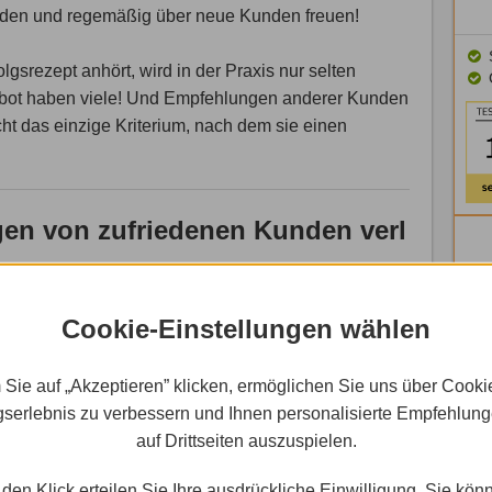
den und regemäßig über neue Kunden freuen!
S
olgsrezept anhört, wird in der Praxis nur selten
gebot haben viele! Und Empfehlungen anderer Kunden
icht das einzige Kriterium, nach dem sie einen
gen von zufriedenen Kunden verl
 von Statista.[2] Hier wurden Verbraucher befragt,
Cookie-Einstellungen wählen
line-Shops für sie wichtig sind.
zent nur auf Platz 8 der wichtigsten
 Sie auf „Akzeptieren” klicken, ermöglichen Sie uns über Cooki
serlebnis zu verbessern und Ihnen personalisierte Empfehlun
auf Drittseiten auszuspielen.
 natürlich nicht 1:1 auf andere Branchen
 es nicht reicht, mit einem guten Angebot punkten zu
den Klick erteilen Sie Ihre ausdrückliche Einwilligung. Sie kön