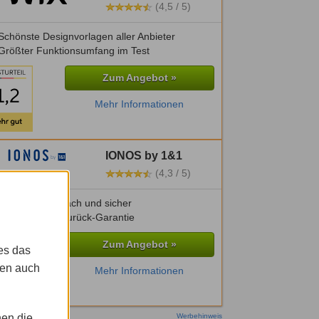
(4,5 / 5)
chönste Designvorlagen aller Anbieter
Größter Funktionsumfang im Test
Zum Angebot »
Mehr Informationen
IONOS by 1&1
(4,3 / 5)
Besonders einfach und sicher
30 Tage Geld-zurück-Garantie
Zum Angebot »
es das
gen auch
Mehr Informationen
nen die
Werbehinweis