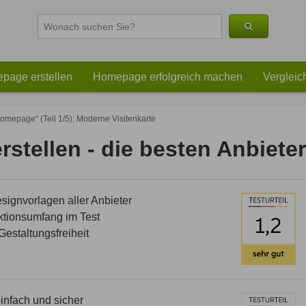
page erstellen
Homepage erfolgreich machen
Vergleic
omepage“ (Teil 1/5): Moderne Visitenkarte
stellen - die besten Anbieter
ignvorlagen aller Anbieter
tionsumfang im Test
estaltungsfreiheit
nfach und sicher