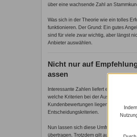
über eine wachsende Zahl an Stammkun
Was sich in der Theorie wie ein tolles Erf
funktionieren. Der Grund: Ein gutes An
sind für viele zwar wichtig, aber längst n
Anbieter auswählen.
Nicht nur auf Empfehlun
assen
Interessante Zahlen liefert eine Statistik
welche Kriterien bei der Auswahl eines On
Kundenbewertungen liegen hier mit 60 Pro
Indem
Entscheidungskriterien.
Nutzung
Nun lassen sich diese Umfrageergebnisse
übertragen. Trotzdem gilt auch hier, dass
Durch 