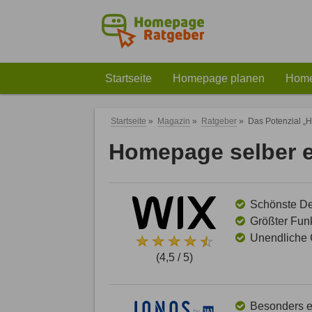
Startseite
Homepage planen
Home
Startseite
»
Magazin
»
Ratgeber
»
Das Potenzial „H
Homepage selber er
Schönste Des
Größter Funk
Unendliche G
(4,5 / 5)
Besonders ei