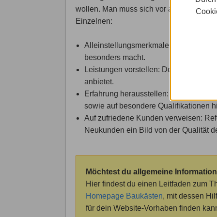
wollen. Man muss sich vor allem auch gu
Cookie
Einzelnen:
Alleinstellungsmerkmale (USPs) hera
besonders macht.
Leistungen vorstellen: Demonstrieren,
anbietet.
Erfahrung herausstellen: Das Team un
sowie auf besondere Qualifikationen h
Auf zufriedene Kunden verweisen: Refe
Neukunden ein Bild von der Qualität 
Möchtest du allgemeine Information
Hier findest du einen Leitfaden zum T
Homepage Baukästen
, mit dessen H
für dein Website-Vorhaben finden kann