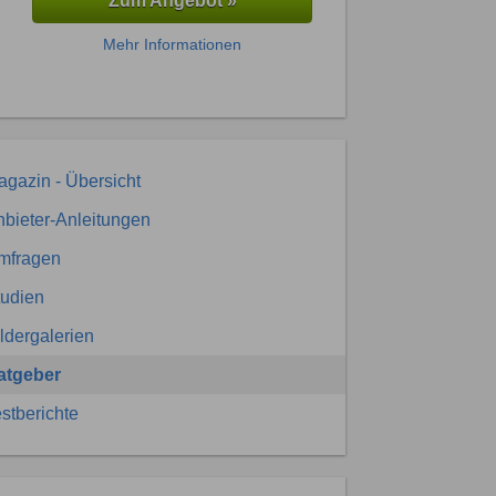
Zum Angebot »
Mehr Informationen
gazin - Übersicht
bieter-Anleitungen
mfragen
tudien
ldergalerien
atgeber
stberichte