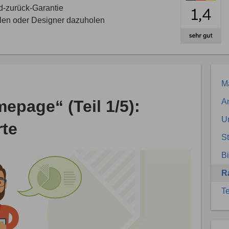
d-zurück-Garantie
llen oder Designer dazuholen
Ma
epage“ (Teil 1/5):
An
U
rte
S
Bi
R
Te