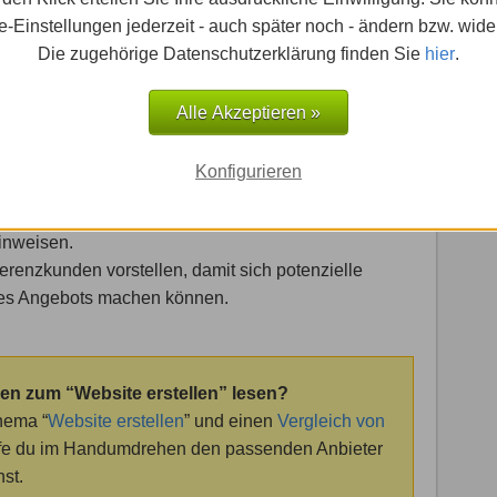
t verkaufen! Das bedeutet zum Beispiel im
-Einstellungen jederzeit - auch später noch - ändern bzw. wide
Die zugehörige Datenschutzerklärung finden Sie
hier
.
usarbeiten: Zeigen, was das eigene Unternehmen
Alle Akzeptieren »
 welche Vielfalt an Produkten / Dienstleistungen man
Konfigurieren
d die Geschichte des Unternehmens vorstellen,
inweisen.
renzkunden vorstellen, damit sich potenzielle
des Angebots machen können.
en zum “Website erstellen” lesen?
hema “
Website erstellen
” und einen
Vergleich von
ilfe du im Handumdrehen den passenden Anbieter
st.