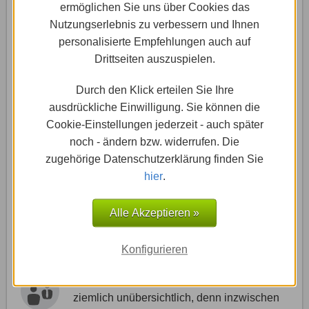
ermöglichen Sie uns über Cookies das
Überprüfen, ob damit die Wunsch-Website
Nutzungserlebnis zu verbessern und Ihnen
erstellt werden kann
personalisierte Empfehlungen auch auf
Viele, die eine eigene
Website erstellen
Drittseiten auszuspielen.
wollen, haben schon ganz konkrete
Vorstellungen, wie diese aussehen soll.
Durch den Klick erteilen Sie Ihre
Das betrifft den Aufbau, den Inhalt und die Funktionen,
ausdrückliche Einwilligung. Sie können die
die man seinen Besuchern bieten möchte. Je
Cookie-Einstellungen jederzeit - auch später
spezieller diese Wünsche sind, desto eher fragt man
noch - ändern bzw. widerrufen. Die
sich natürlich, ob man dies mit dem Homepage-
zugehörige Datenschutzerklärung finden Sie
Baukasten, den man ins Auge gefasst hat, überhaupt
hier
.
umsetzen kann. Bietet der Baukasten eine Testversion
an, kann man das einfach selbst herausfinden!
Alle Akzeptieren »
Leistungsumfang verschiedener Anbieter
Konfigurieren
vergleichen
Der Markt der Homepage-Baukästen ist
ziemlich unübersichtlich, denn inzwischen