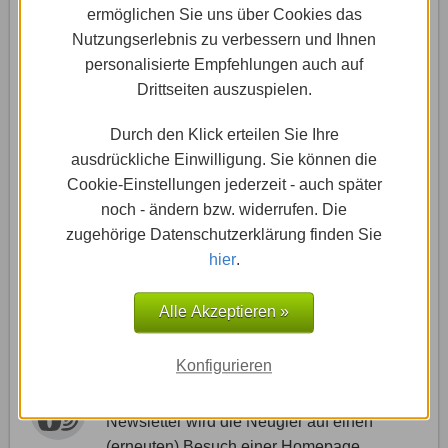
ermöglichen Sie uns über Cookies das
Vorteile einer Homepage mit New
Nutzungserlebnis zu verbessern und Ihnen
sletter-Funktion
personalisierte Empfehlungen auch auf
Drittseiten auszuspielen.
Newsletter sind nicht für alle Homepage-Typen
geeignet. Wer eine relativ „statische“ Homepage
Durch den Klick erteilen Sie Ihre
betreibt, und auch sonst nur wenige relevante
ausdrückliche Einwilligung. Sie können die
Neuigkeiten zu verkünden hat, kann auf diese
Cookie-Einstellungen jederzeit - auch später
Funktion auch verzichten. Für Branchen mit
noch - ändern bzw. widerrufen. Die
innovativen Produkten oder unregelmäßigen
zugehörige Datenschutzerklärung finden Sie
Veranstaltungen sowie Online Shops ist ein
hier
.
Newsletter aber ein unschätzbar wertvolles Marketing
Instrument.
Alle Akzeptieren »
Besucher generieren
Konfigurieren
Mit interessanten Themen in einem
Newsletter wird die Neugier auf einen
(erneuten) Besuch einer Homepage