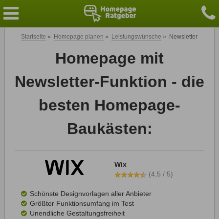
Startseite
»
Homepage planen
»
Leistungswünsche
»
Newsletter
Homepage mit
Newsletter-Funktion - die
besten Homepage-
Baukästen:
Wix
(4,5 / 5)
Schönste Designvorlagen aller Anbieter
Größter Funktionsumfang im Test
Unendliche Gestaltungsfreiheit