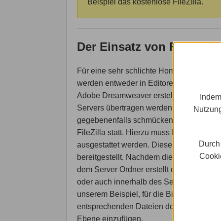
Beispiel das kostenlose FileZilla.
Der Einsatz von FTP - K
Für eine sehr schlichte Homepage reic
werden entweder in Editoren wie dem k
Adobe Dreamweaver erstellt. Anschließen
Indem
Servers übertragen werden, zusätzlich vi
Nutzung
gegebenenfalls schmücken sollen. Diese 
FileZilla statt. Hierzu muss FileZilla e
Durch 
ausgestattet werden. Diese werden vom 
Cookie
bereitgestellt. Nachdem die Verbindung z
dem Server Ordner erstellt oder gelösch
oder auch innerhalb des Servers versch
unserem Beispiel, für die Bilder und CSS
entsprechenden Dateien dorthin zu vers
Ebene einzufügen.