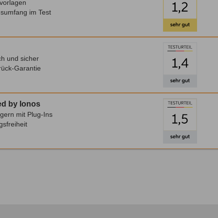
vorlagen
nsumfang im Test
h und sicher
rück-Garantie
d by Ionos
gern mit Plug-Ins
sfreiheit