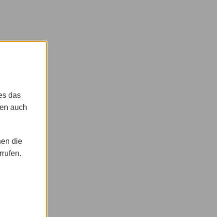
es das
gen auch
nen die
rrufen.