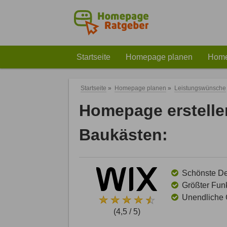
Startseite
Homepage planen
Home
Startseite
»
Homepage planen
»
Leistungswünsche
Homepage erstelle
Baukästen:
Schönste Des
Größter Funk
Unendliche G
(4,5 / 5)