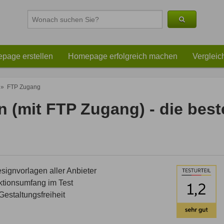
page erstellen
Homepage erfolgreich machen
Vergleic
»
FTP Zugang
n (mit FTP Zugang) - die be
ignvorlagen aller Anbieter
tionsumfang im Test
estaltungsfreiheit