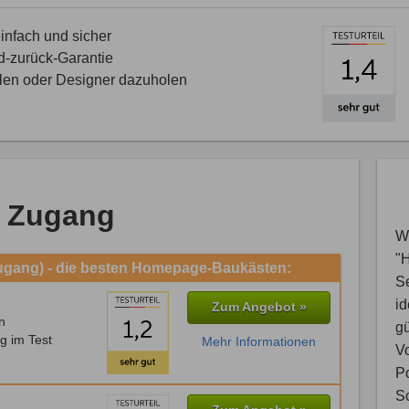
nfach und sicher
d-zurück-Garantie
llen oder Designer dazuholen
 Zugang
Wi
"
ugang) - die besten Homepage-Baukästen:
S
i
Zum Angebot »
n
gü
g im Test
Mehr Informationen
V
Po
Sc