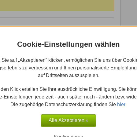
onkrete Anwendung
Cookie-Einstellungen wählen
hen bereits HTML- und CSS-Dokumente. Diese
ostenlosen Notepad++ oder Programmen wie dem
d müssen die Dateien auf die Festplatte des
 Sie auf „Akzeptieren” klicken, ermöglichen Sie uns über Cooki
elleicht mit ein paar Bildern, die die Homepage
serlebnis zu verbessern und Ihnen personalisierte Empfehlun
Übertragung findet mittels eines FTP-Clients wie
auf Drittseiten auszuspielen.
ntsprechend mit den Login Daten des FTP Zugangs
den Klick erteilen Sie Ihre ausdrückliche Einwilligung. Sie kön
jeweiligen Website-Anbieter (also vom Web Hoster)
-Einstellungen jederzeit - auch später noch - ändern bzw. wide
um Server erfolgreich hergestellt wurde, können auf
Die zugehörige Datenschutzerklärung finden Sie
hier
.
t und Dateien vom heimischen PC auf den Server
oben werden. Ein mögliches Vorgehen wäre in
 Skripte eigene Ordner anzulegen, die
Alle Akzeptieren »
chieben und die HTML Dokumente auf der obersten
Konfigurieren