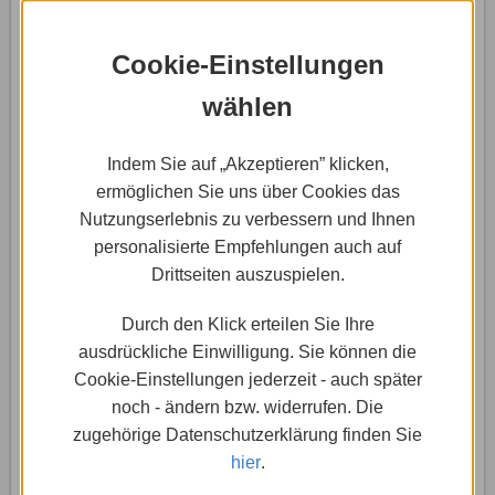
einem Klick herausfährt. Damit eröffnen sich ganz
neue Möglichkeiten der Gestaltung für die Navigation.
Es kann beispielsweise auch das eigene Logo als
Cookie-Einstellungen
Icon eingesetzt werden
wählen
Interaktion mit den Besuchern
Indem Sie auf „Akzeptieren” klicken,
Ein gewöhnliches Menü klebt statisch an
ermöglichen Sie uns über Cookies das
einer Stelle der Seite. Das Dropdown-Menü
Nutzungserlebnis zu verbessern und Ihnen
bringt Bewegung in die Seite und bindet
personalisierte Empfehlungen auch auf
den Besucher ein. Erst durch seine Interaktion mit der
Drittseiten auszuspielen.
Schaltfläche klappt das Menü auf und zeigt ihm die
Unterseiten an, zu denen der Besucher sich mit dem
Durch den Klick erteilen Sie Ihre
nächsten Klick navigieren kann
ausdrückliche Einwilligung. Sie können die
Cookie-Einstellungen jederzeit - auch später
Platz sparen
noch - ändern bzw. widerrufen. Die
Um eine vollständige Navigation durch die
zugehörige Datenschutzerklärung finden Sie
Seite zu ermöglichen, muss das Menü alle
hier
.
Unterseiten beinhalten. Das kann bei einem