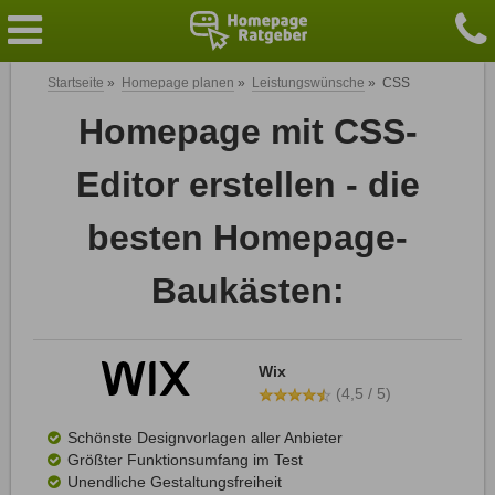
Startseite
»
Homepage planen
»
Leistungswünsche
»
CSS
Homepage mit CSS-
Editor erstellen - die
besten Homepage-
Baukästen:
Wix
(4,5 / 5)
Schönste Designvorlagen aller Anbieter
Größter Funktionsumfang im Test
Unendliche Gestaltungsfreiheit