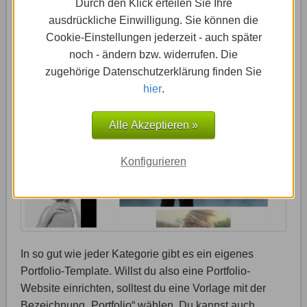
Durch den Klick erteilen Sie Ihre
ausdrückliche Einwilligung. Sie können die
Cookie-Einstellungen jederzeit - auch später
noch - ändern bzw. widerrufen. Die
zugehörige Datenschutzerklärung finden Sie
hier
.
Alle Akzeptieren »
Konfigurieren
In so gut wie jeder Kategorie gibt es ein eigenes
Portfolio-Template. Willst du also eine Portfolio-
Website einrichten, solltest du eine Vorlage mit der
Bezeichnung „Portfolio“ wählen. Du kannst auch