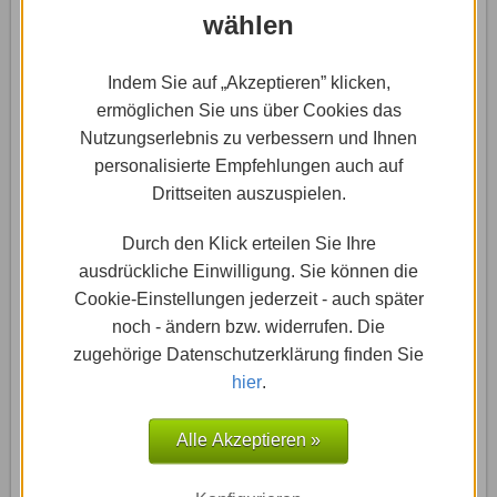
wählen
Indem Sie auf „Akzeptieren” klicken,
ermöglichen Sie uns über Cookies das
Hast Du alle nötigen Angaben ausgefüllt, kannst Du
Nutzungserlebnis zu verbessern und Ihnen
die Hotel-App jetzt zu Deiner Wix-Homepage
personalisierte Empfehlungen auch auf
hinzufügen. Dazu klickst Du einfach auf den
Drittseiten auszuspielen.
dunkelblauen “App hinzufügen“-Button, der rechts
Durch den Klick erteilen Sie Ihre
oben im hellblauen Balken zu finden ist.
ausdrückliche Einwilligung. Sie können die
Cookie-Einstellungen jederzeit - auch später
noch - ändern bzw. widerrufen. Die
zugehörige Datenschutzerklärung finden Sie
hier
.
Alle Akzeptieren »