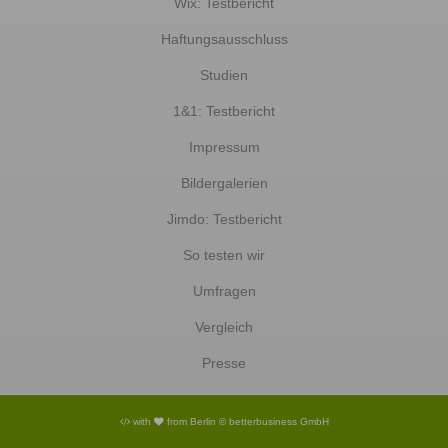
Wix: Testbericht
Haftungsausschluss
Studien
1&1: Testbericht
Impressum
Bildergalerien
Jimdo: Testbericht
So testen wir
Umfragen
Vergleich
Presse
with
from Berlin © betterbusiness GmbH