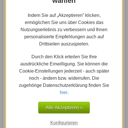
wählen
„My Forms“ und dort auf die Schaltfläche „+ New
Form“. Es öffnet sich ein neues Fenster, wo Du Dich
Indem Sie auf „Akzeptieren” klicken,
registrieren musst. Bei 123 Form Builder kannst Du
ermöglichen Sie uns über Cookies das
mit einer leeren Vorlage beginnen und Dein
Nutzungserlebnis zu verbessern und Ihnen
individuelles Formular mit eigenen Feldern und
personalisierte Empfehlungen auch auf
Grafiken erstellen.
Drittseiten auszuspielen.
Durch den Klick erteilen Sie Ihre
3
Empfänger E-Mail angeben
ausdrückliche Einwilligung. Sie können die
Cookie-Einstellungen jederzeit - auch später
noch - ändern bzw. widerrufen. Die
zugehörige Datenschutzerklärung finden Sie
hier
.
Alle Akzeptieren »
Konfigurieren