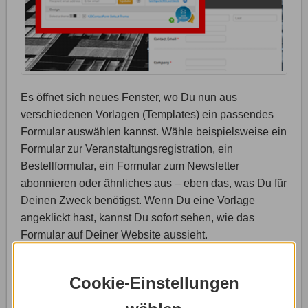
Es öffnet sich neues Fenster, wo Du nun aus
verschiedenen Vorlagen (Templates) ein passendes
Formular auswählen kannst. Wähle beispielsweise ein
Formular zur Veranstaltungsregistration, ein
Bestellformular, ein Formular zum Newsletter
abonnieren oder ähnliches aus – eben das, was Du für
Deinen Zweck benötigst. Wenn Du eine Vorlage
angeklickt hast, kannst Du sofort sehen, wie das
Formular auf Deiner Website aussieht.
Hinweis
: Du willst ein ganz eigenes Formular
Cookie-Einstellungen
erstellen? Dann musst Du Dich zunächst bei 123
Form Builder registrieren. Klicke dafür auf den Button