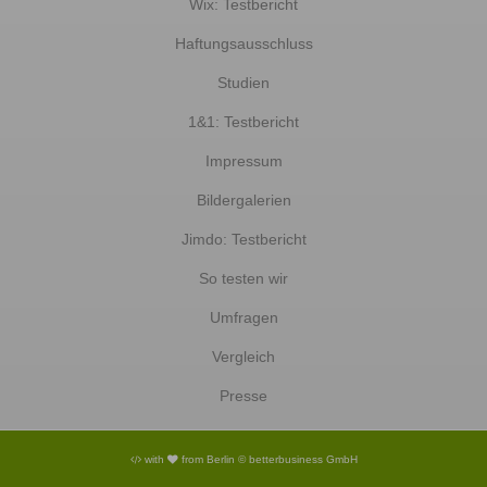
Wix: Testbericht
Haftungsausschluss
Studien
1&1: Testbericht
Impressum
Bildergalerien
Jimdo: Testbericht
So testen wir
Umfragen
Vergleich
Presse
with
from Berlin © betterbusiness GmbH