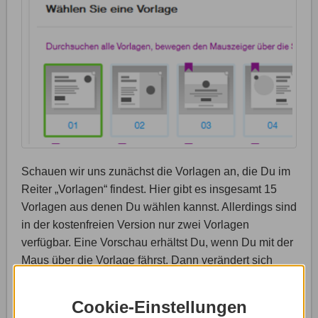
Schauen wir uns zunächst die Vorlagen an, die Du im
Reiter „Vorlagen“ findest. Hier gibt es insgesamt 15
Vorlagen aus denen Du wählen kannst. Allerdings sind
in der kostenfreien Version nur zwei Vorlagen
verfügbar. Eine Vorschau erhältst Du, wenn Du mit der
Maus über die Vorlage fährst. Dann verändert sich
zeitgleich auch Dein Pop-up Fenster unten rechts im
Bild. Willst Du die Vorlage aktivieren, reicht ein
Cookie-Einstellungen
Mausklick auf die Vorlage. Du erkennst an dem grünen