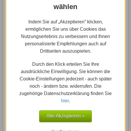
wählen
Rand, welcher der Vorlagen aktiviert ist.
Hinweis:
Willst Du eine der Premium-Vorlagen
Indem Sie auf „Akzeptieren” klicken,
verwenden (erkennbar an dem lilafarbenen Symbol
ermöglichen Sie uns über Cookies das
an der Vorlage), musst Du einen Premium-Upgrade
Nutzungserlebnis zu verbessern und Ihnen
durchführen. Die Premium-Version gibt es ab 2,99 €
personalisierte Empfehlungen auch auf
pro Monat.
Drittseiten auszuspielen.
Durch den Klick erteilen Sie Ihre
4
Inhalt bearbeiten
ausdrückliche Einwilligung. Sie können die
Cookie-Einstellungen jederzeit - auch später
noch - ändern bzw. widerrufen. Die
zugehörige Datenschutzerklärung finden Sie
hier
.
Alle Akzeptieren »