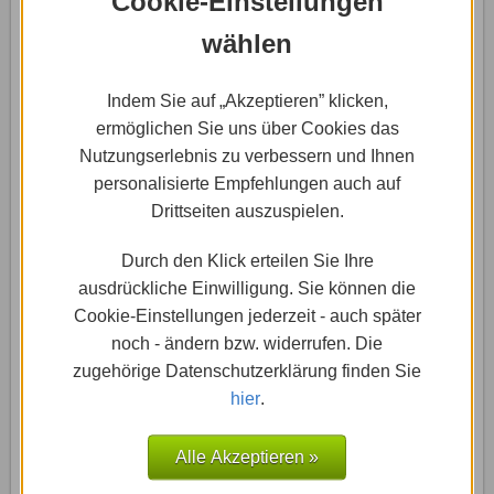
Cookie-Einstellungen
wählen
Wenn ihr mit dem Mauszeiger über eine bestimmte
Indem Sie auf „Akzeptieren” klicken,
Vorlage geht, erscheinen automatisch die beiden
ermöglichen Sie uns über Cookies das
Buttons „Ansehen“ und „Bearbeiten“. Bevor ihr euch für
Nutzungserlebnis zu verbessern und Ihnen
eine bestimmte Vorlage entscheidet, klickt auf
personalisierte Empfehlungen auch auf
„Ansehen“ um einen genaueren Eindruck von der
Drittseiten auszuspielen.
Vorlage und ihren Möglichkeiten zu bekommen.
Entspricht die Vorlage euren Vorstellungen, klickt auf
Durch den Klick erteilen Sie Ihre
„Bearbeiten“ (bzw. auf „Diese Website bearbeiten“ im
ausdrückliche Einwilligung. Sie können die
„Ansehen-Modus“).
Cookie-Einstellungen jederzeit - auch später
noch - ändern bzw. widerrufen. Die
2
zugehörige Datenschutzerklärung finden Sie
Homepage bearbeiten
hier
.
Alle Akzeptieren »