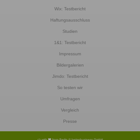
Wix: Testbericht
Haftungsausschluss
Studien
1&1: Testbericht
Impressum
Bildergalerien
Jimdo: Testbericht
So testen wir
Umfragen
Vergleich
Presse
with
from Berlin © betterbusiness GmbH