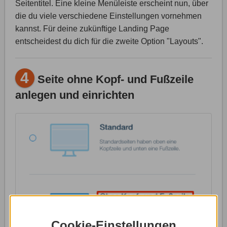
Seitentitel. Eine kleine Menüleiste erscheint nun, über
die du viele verschiedene Einstellungen vornehmen
kannst. Für deine zukünftige Landing Page
entscheidest du dich für die zweite Option "Layouts".
4
Seite ohne Kopf- und Fußzeile
anlegen und einrichten
Cookie-Einstellungen