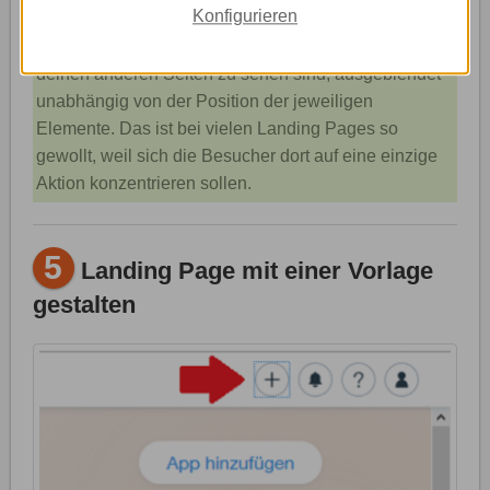
Konfigurieren
Hinweis:
Wenn du eine Seite ohne Kopf- und
Fußzeile anlegst, werden dort alle Elemente, die auf
deinen anderen Seiten zu sehen sind, ausgeblendet –
unabhängig von der Position der jeweiligen
Elemente. Das ist bei vielen Landing Pages so
gewollt, weil sich die Besucher dort auf eine einzige
Aktion konzentrieren sollen.
5
Landing Page mit einer Vorlage
gestalten