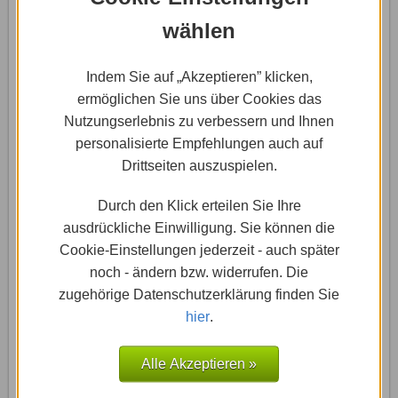
wählen
Indem Sie auf „Akzeptieren” klicken,
Dir werden nun zwei Einstellungsmöglichkeiten
ermöglichen Sie uns über Cookies das
angeboten: Entweder erstellst du eine Standardseite,
Nutzungserlebnis zu verbessern und Ihnen
die oben über eine Kopfzeile und unten über eine
personalisierte Empfehlungen auch auf
Fußzeile verfügt, oder du wählst eine Seite, die auf
Drittseiten auszuspielen.
diese verzichtet. Für eine Landing Page benötigst du
letztere und wählst deshalb "Ohne Kopf- und
Durch den Klick erteilen Sie Ihre
Fußzeile". Jetzt musst du nur noch auf den blauen
ausdrückliche Einwilligung. Sie können die
"OK"-Button drücken und hast erfolgreich eine Landing
Cookie-Einstellungen jederzeit - auch später
Page erstellt.
noch - ändern bzw. widerrufen. Die
zugehörige Datenschutzerklärung finden Sie
Gestalte deine Landing Page nun frei nach deinen
hier
.
Vorstellungen. Nutze dazu die Bearbeitungsleiste auf
der linken Seite des Website-Editors, genauso wie bei
Alle Akzeptieren »
den anderen Seiten.