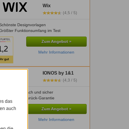
Wix
(4,5 / 5)
Schönste Designvorlagen
Größter Funktionsumfang im Test
Zum Angebot »
Mehr Informationen
IONOS by 1&1
(4,3 / 5)
Besonders einfach und sicher
30 Tage Geld-zurück-Garantie
es das
gen auch
Zum Angebot »
Mehr Informationen
nen die