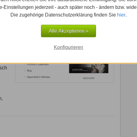
-Einstellungen jederzeit - auch später noch - ändern bzw. wide
Die zugehörige Datenschutzerklärung finden Sie
hier
.
f.
 &
Alle Akzeptieren »
ge
Konfigurieren
eser
asch
n,