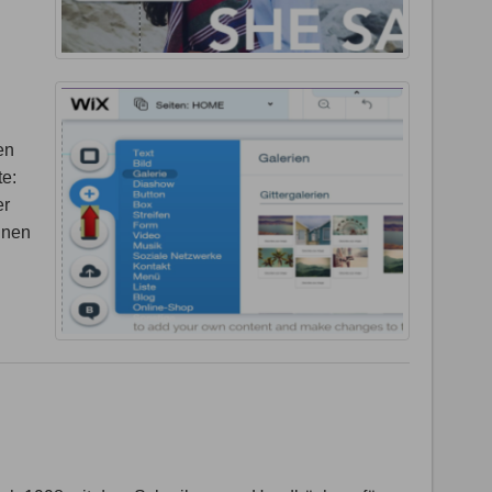
en
te:
er
inen