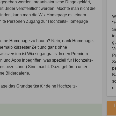
gegeben werden, organisatorische Dinge geklärt,
t Bilder veröffentlicht werden. Möchte man nicht die
inbinden, kann man die Wix Homepage mit einem
Wi
ählte Personen Zugang zur Hochzeits-Homepage
"
S
i
bst eine Homepage zu bauen? Nein, dank Homepage-
gü
nerhalb kürzester Zeit und ganz ohne
V
sisversion ist Wix sogar gratis. In den Premium-
Po
n und Apps inbegriffen, was speziell für Hochzeits-
Sc
es bezeichnet) Sinn macht. Dazu gehören unter
pe
e Bildergalerie.
B
so
rlage das Grundgerüst für deine Hochzeits-
e
H