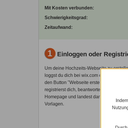
Mit Kosten verbunden:
Schwierigkeitsgrad:
Zeitaufwand:
1
Einloggen oder Registri
Um deine Hochzeits-Webseite zu erstelle
loggst du dich bei wix.com ein und klickst
den Button "Webseite erstellen". Oder du
registrierst dich, beantwortest die Fragen
Homepage und landest dann bei den
Indem
Vorlagen.
Nutzung
Durch 