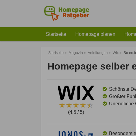
Startseite
Homepage planen
Home
Startseite
»
Magazin
»
Anleitungen
»
Wix
»
So erst
Homepage selber er
Schönste Des
Größter Funk
Unendliche G
(4,5 / 5)
Besonders ei