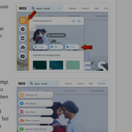
auso
ei
r
tigt.
du
oben
r
d
 Teil
r