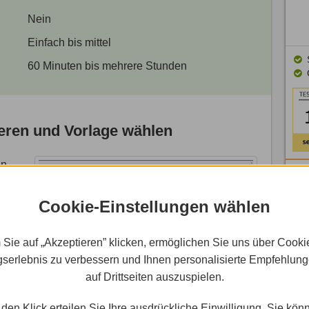
Nein
Einfach bis mittel
60 Minuten bis mehrere Stunden
eren und Vorlage wählen
n,
 auf
Cookie-Einstellungen wählen
 zur
 Sie auf „Akzeptieren” klicken, ermöglichen Sie uns über Cooki
serlebnis zu verbessern und Ihnen personalisierte Empfehlun
auf Drittseiten auszuspielen.
den Klick erteilen Sie Ihre ausdrückliche Einwilligung. Sie kön