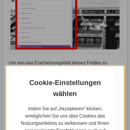
Um nun das Erscheinungsbild dieses Feldes zu
ändern, klicke das Feld einmal an. Das Feld ist aktiv,
sobald ein gelber Rahmen und mehrere Buttons
Cookie-Einstellungen
erscheinen. Klicke nun auf den Button „Einstellungen“.
Unter dem Reiter „App Appearance“ hast Du
wählen
verschiedene Optionen, wie beispielsweise einen
Sticker, dessen Farbhintergrund, Deckungskraft und
Indem Sie auf „Akzeptieren” klicken,
Rahmen Du individuell anpassen kannst.
ermöglichen Sie uns über Cookies das
Nutzungserlebnis zu verbessern und Ihnen
In den Einstellungen kannst Du aber auch weitere