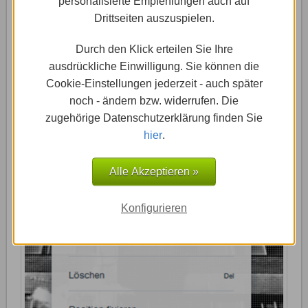
personalisierte Empfehlungen auch auf
Anpassungen vornehmen. Unter dem Reiter „My Info“
Drittseiten auszuspielen.
hast Du beispielsweise die Möglichkeit, eine E-Mail-
Adresse anzugeben. An diese Adresse werden dann
Durch den Klick erteilen Sie Ihre
regelmäßig Auswertungen über den Website-Traffic
ausdrückliche Einwilligung. Sie können die
Deiner Seite gesendet. Du hast auch hier unter
Cookie-Einstellungen jederzeit - auch später
anderem die Option, Deine gewünschte Zeitzone
noch - ändern bzw. widerrufen. Die
einzustellen.
zugehörige Datenschutzerklärung finden Sie
hier
.
3
Web-Stat App auf allen Seiten
Alle Akzeptieren »
anzeigen
Konfigurieren