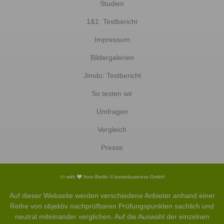
Studien
1&1: Testbericht
Impressum
Bildergalerien
Jimdo: Testbericht
So testen wir
Umfragen
Vergleich
Presse
with
from Berlin © betterbusiness GmbH
Auf dieser Webseite werden verschiedene Anbieter anhand einer
Reihe von objektiv nachprüfbaren Prüfungspunkten sachlich und
neutral miteinander verglichen. Auf die Auswahl der einzelnen