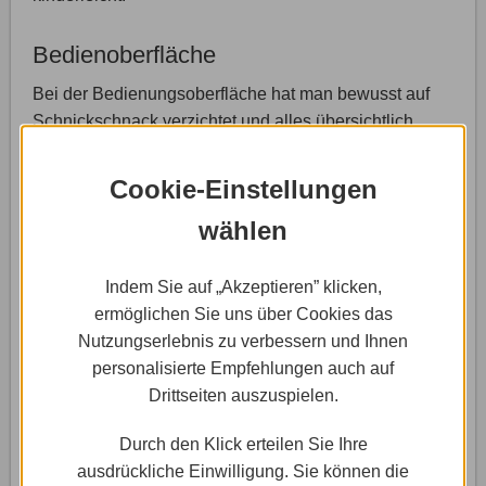
Bedienoberfläche
Bei der Bedienungsoberfläche hat man bewusst auf
Schnickschnack verzichtet und alles übersichtlich,
einfach und selbsterklärend mit wenigen Schaltflächen
geregelt. So kommt man ohne viel suchen zu müssen
Cookie-Einstellungen
in wenigen Schritten an das Ziel, eine Homepage zu
wählen
erstellen.
Einstellungen
Indem Sie auf „Akzeptieren” klicken,
ermöglichen Sie uns über Cookies das
Kaum ins Backend eingeloggt, finden sich vier große
Nutzungserlebnis zu verbessern und Ihnen
Schaltflächen unübersehbar vor dir. Mit diesen kannst
personalisierte Empfehlungen auch auf
du so ziemlich alle wichtigen Einstellungen
Drittseiten auszuspielen.
vornehmen, zum Beispiel festlegen, dass deine noch
unfertige Homepage ein Wartungs-Banner vorschaltet.
Durch den Klick erteilen Sie Ihre
Vor allem wenn du Änderungen und Updates
ausdrückliche Einwilligung. Sie können die