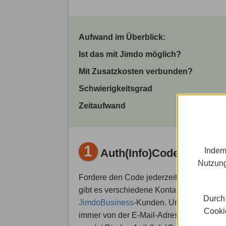
Aufwand im Überblick:
Ist das mit Jimdo möglich?
Mit Zusatzkosten verbunden?
Schwierigkeitsgrad
Zeitaufwand
1
Indem
Auth(Info)Code anforde
Nutzung
Fordere den Code jederzeit per E-Mail b
gibt es verschiedene Kontaktformulare – 
Durch 
JimdoBusiness
-Kunden. Um die Authentif
Cookie
immer von der E-Mail-Adresse aus, die 