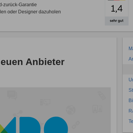
d-zurück-Garantie
llen oder Designer dazuholen
Ma
euen Anbieter
An
U
S
Bi
R
Te