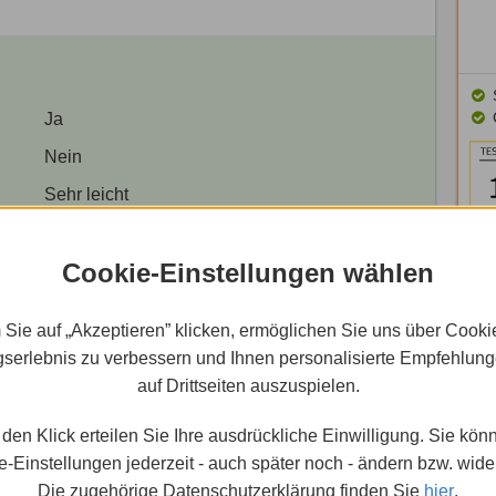
Ja
Nein
Sehr leicht
Ca. 5 Minuten
Cookie-Einstellungen wählen
 Sie auf „Akzeptieren” klicken, ermöglichen Sie uns über Cooki
rn
serlebnis zu verbessern und Ihnen personalisierte Empfehlun
auf Drittseiten auszuspielen.
eim Support-Team von Jimdo an. Je nach Version
etwa eines für
JimdoPro
- sowie eines für
den Klick erteilen Sie Ihre ausdrückliche Einwilligung. Sie kön
izierung zu erleichtern, kontaktiere den Support
-Einstellungen jederzeit - auch später noch - ändern bzw. wide
Du auch in den Domaindaten angegeben hast. Jimdo
Die zugehörige Datenschutzerklärung finden Sie
hier
.