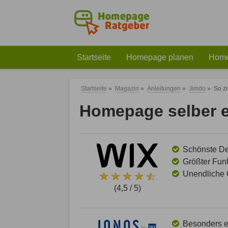
Startseite
Homepage planen
Home
Startseite
»
Magazin
»
Anleitungen
»
Jimdo
»
So z
Homepage selber er
Schönste Des
Größter Funk
Unendliche G
(4,5 / 5)
Besonders ei