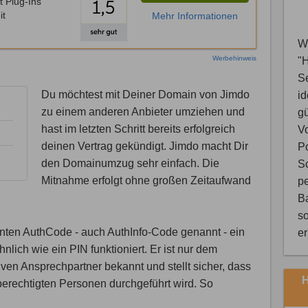
t Plug-Ins
it
Mehr Informationen
Wi
Werbehinweis
"
S
Du möchtest mit Deiner Domain von Jimdo
i
zu einem anderen Anbieter umziehen und
gü
hast im letzten Schritt bereits erfolgreich
V
deinen Vertrag gekündigt. Jimdo macht Dir
Po
den Domainumzug sehr einfach. Die
Sc
Mitnahme erfolgt ohne großen Zeitaufwand
pe
B
so
nnten AuthCode - auch AuthInfo-Code genannt - ein
e
lich wie ein PIN funktioniert. Er ist nur dem
en Ansprechpartner bekannt und stellt sicher, dass
H
berechtigten Personen durchgeführt wird. So