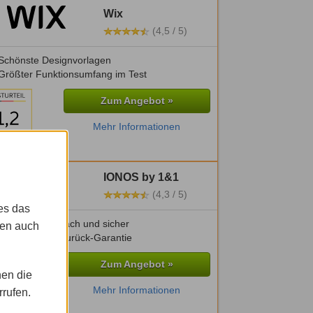
Wix
(4,5 / 5)
Schönste Designvorlagen
Größter Funktionsumfang im Test
Zum Angebot »
Mehr Informationen
IONOS by 1&1
(4,3 / 5)
es das
Besonders einfach und sicher
gen auch
30 Tage Geld-zurück-Garantie
Zum Angebot »
nen die
Mehr Informationen
rrufen.