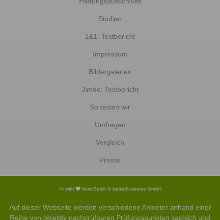
Haftungsausschluss
Studien
1&1: Testbericht
Impressum
Bildergalerien
Jimdo: Testbericht
So testen wir
Umfragen
Vergleich
Presse
with
from Berlin © betterbusiness GmbH
Auf dieser Webseite werden verschiedene Anbieter anhand einer
Reihe von objektiv nachprüfbaren Prüfungspunkten sachlich und