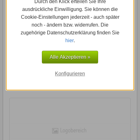
Durch den Klick erteilen Sie Ihre
ausdrückliche Einwilligung. Sie können die
Wer sich mit seinem Unternehmen, seinem Produkt
Cookie-Einstellungen jederzeit - auch später
oder seinem Verein von anderen abheben möchte,
noch - ändern bzw. widerrufen. Die
braucht ein Logo, mit dem er sich von der breiten
zugehörige Datenschutzerklärung finden Sie
Masse abheben kann. Es sollte stets darauf geachtet
hier
.
werden, dass ein direkter Bezug zum Namen oder zur
Branche hergestellt wird. Das kann entweder ein Bild,
ein Wort oder eine Kombination aus Grafik und Text
Alle Akzeptieren »
darstellen und ist Teil des gesamten Corporate
Designs.
Konfigurieren
Den Logobereich anwählen