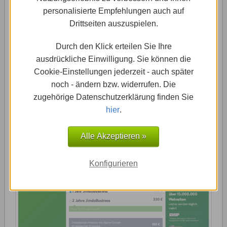
die sie dann mit der neuen Jimdo-Homepage
personalisierte Empfehlungen auch auf
verknüpfen. Du kannst den Domainnamen auch
Drittseiten auszuspielen.
nachträglich wählen.
Durch den Klick erteilen Sie Ihre
Wählst Du sofort einen Domainnamen aus, fungiert
ausdrückliche Einwilligung. Sie können die
dieser dann als Titel Deiner Webseite und ersetzt die
Cookie-Einstellungen jederzeit - auch später
bisherige JimdoFree-URL "xyz.jimdo.com". Deine
noch - ändern bzw. widerrufen. Die
Homepage wirkt nun professioneller und
zugehörige Datenschutzerklärung finden Sie
unabhängiger.
hier
.
Alle Akzeptieren »
5
Vertragslaufzeit bestimmen
Konfigurieren