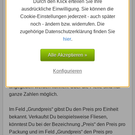
Durch den Klick erteilen Sie Ihre
ausdrückliche Einwilligung. Sie können die
Cookie-Einstellungen jederzeit - auch später
noch - ändern bzw. widerrufen. Die
zugehörige Datenschutzerklärung finden Sie
hier
.
Alle Akzeptieren »
Den Preis für Dein Produkt schreibst Du am besten
Konfigurieren
direkt in das dafür vorhergesehene Preis-Feld, weil
dann auch Cent-Beträge bzw. Komma-Stellen
angegeben werden können. Über die Pfeile sind nur
ganze Zahlen möglich.
Im Feld „Grundpreis“ gibst Du den Preis pro Einheit
bekannt. Verkaufst Du beispielsweise Fliesen,
könntest Du bei der Bezeichnung „Preis“ den Preis pro
Packung und im Feld „Grundpreis“ den Preis pro