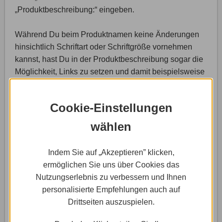
„Produktbeschreibung:“ eingeben.
Während Du beim Produktnamen keine Änderungen
hinsichtlich Schriftart oder Schriftgröße vornehmen
kannst, hast Du in der Produktbeschreibung sogar die
Möglichkeit, Links zu setzen und damit beispielsweise
auf andere Produkte hinzuweisen. Ein entsprechender
Bereich mit Funktionsfeldern für die Schriftgestaltung
Cookie-Einstellungen
öffnet sich, sobald Du etwas in das Feld
„Produktbeschreibung:“ schreibst.
wählen
Indem Sie auf „Akzeptieren” klicken,
ermöglichen Sie uns über Cookies das
Nutzungserlebnis zu verbessern und Ihnen
personalisierte Empfehlungen auch auf
Drittseiten auszuspielen.