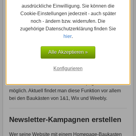
ausdrückliche Einwilligung. Sie können die
einem Homepage-Baukasten erstellt wurde.
Cookie-Einstellungen jederzeit - auch später
noch - ändern bzw. widerrufen. Die
Wer schon bei der Erstellung seiner Website sicher ist,
zugehörige Datenschutzerklärung finden Sie
E-Mail-Marketing als Instrument einsetzen zu wollen,
hier
.
sollte sich für einen Homepage-Baukasten
entscheiden, der eine Newsletter-Funktion bereits
Alle Akzeptieren »
mitbringt. So kann der Betreiber der Website mit einem
Klick einrichten, dass sich Besucher zum Beispiel
direkt über die Webseite für einen Newsletter
Konfigurieren
registrieren. Auch die Erstellung und der Versand der
Mails ist dann direkt aus dem Homepage-Baukasten
möglich. Aktuell findet man diese Funktion vor allem
bei den Baukästen von 1&1, Wix und Weebly.
Newsletter-Kampagnen erstellen
Wer seine Website mit einem Homepage-Baukasten