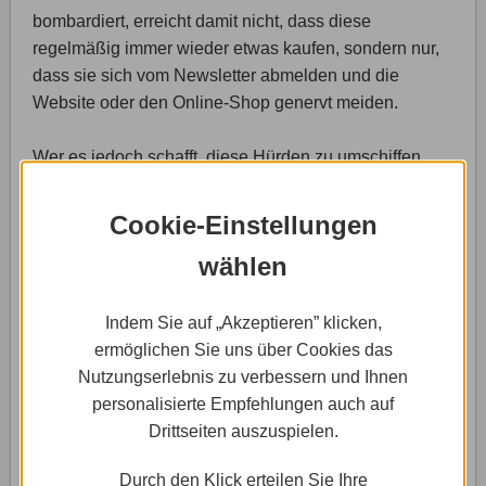
bombardiert, erreicht damit nicht, dass diese
regelmäßig immer wieder etwas kaufen, sondern nur,
dass sie sich vom Newsletter abmelden und die
Website oder den Online-Shop genervt meiden.
Wer es jedoch schafft, diese Hürden zu umschiffen,
kann mit E-Mail-Marketing sehr effizient Neukunden
werben und Bestandskunden reaktivieren.
Cookie-Einstellungen
wählen
E-Mail-Marketing mit Homepage-
Baukästen
Indem Sie auf „Akzeptieren” klicken,
ermöglichen Sie uns über Cookies das
Grundsätzlich kann jeder Website-Betreiber E-Mail-
Nutzungserlebnis zu verbessern und Ihnen
Marketing als Werbemittel einsetzen. Egal, ob es sich
personalisierte Empfehlungen auch auf
bei der Website um ein News-Portal oder einen
Drittseiten auszuspielen.
Online-Shop handelt. Dabei spielt es auch keine
Durch den Klick erteilen Sie Ihre
Rolle, ob die Website mit Wordpress, Joomla oder