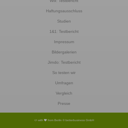
Wix: Testbericht
Haftungsausschluss
Studien
1&1: Testbericht
Impressum
Bildergalerien
Jimdo: Testbericht
So testen wir
Umfragen
Vergleich
Presse
with
from Berlin © betterbusiness GmbH